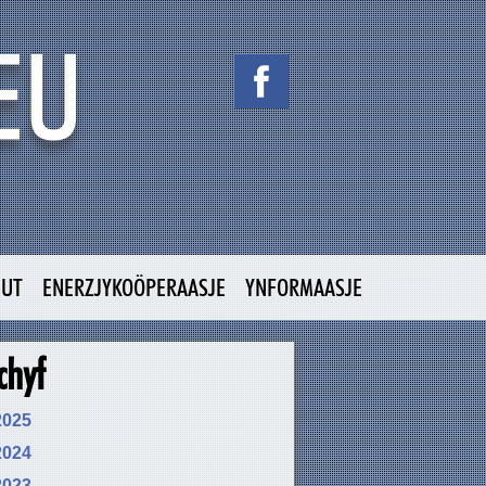
NUT
ENERZJYKOÖPERAASJE
YNFORMAASJE
chyf
2025
2024
2023