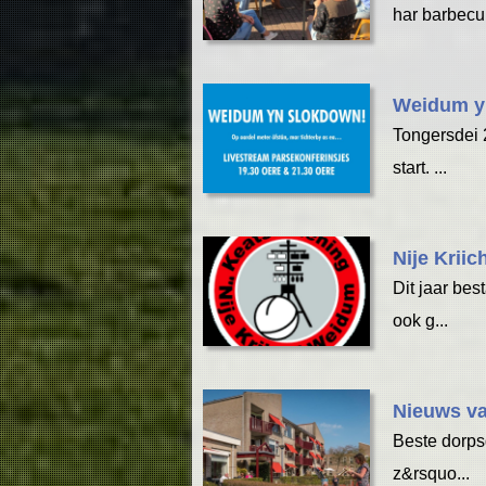
har barbecu.
Weidum y
Tongersdei 2
start. ...
Nije Kriic
Dit jaar bes
ook g...
Nieuws va
Beste dorpsg
z&rsquo...