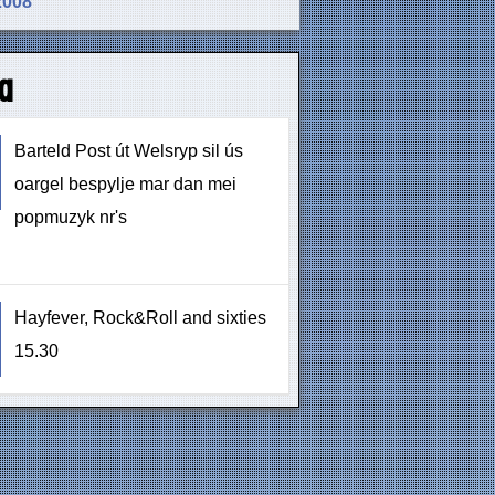
2008
a
Barteld Post út Welsryp sil ús
oargel bespylje mar dan mei
popmuzyk nr's
Hayfever, Rock&Roll and sixties
15.30