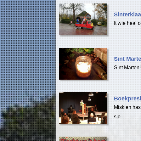
Sinterklaa
It wie heal 
Sint Marte
Sint Marten!
Boekpresi
Miskien hast
sjo...