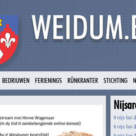
BEDRIUWEN
FERIENINGS
RÛNKRANTER
STICHTING
Nijsar
It nijs fan
It nijs fan
It nijs fan