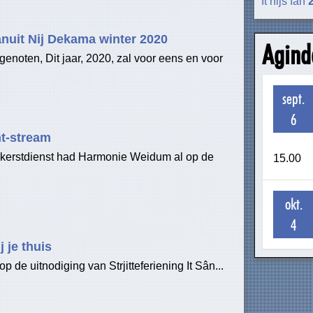
It nijs fan
nuit Nij Dekama winter 2020
Agind
enoten, Dit jaar, 2020, zal voor eens en voor
sept.
6
t-stream
 kerstdienst had Harmonie Weidum al op de
15.00
okt.
4
j je thuis
op de uitnodiging van Strjitteferiening It Sân...