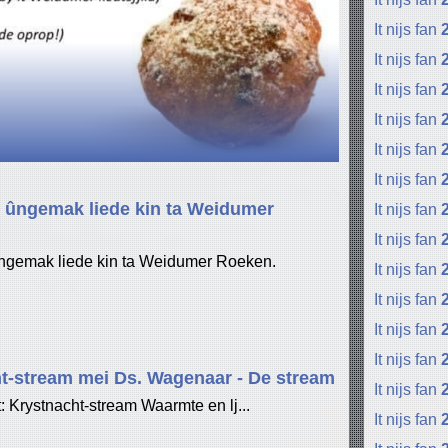
It nijs fan
It nijs fan
It nijs fan
It nijs fan
It nijs fan
It nijs fan
ts ûngemak liede kin ta Weidumer
It nijs fan
It nijs fan
 ûngemak liede kin ta Weidumer Roeken.
It nijs fan
It nijs fan
It nijs fan
It nijs fan
t-stream mei Ds. Wagenaar - De stream
It nijs fan
 Krystnacht-stream Waarmte en lj...
It nijs fan