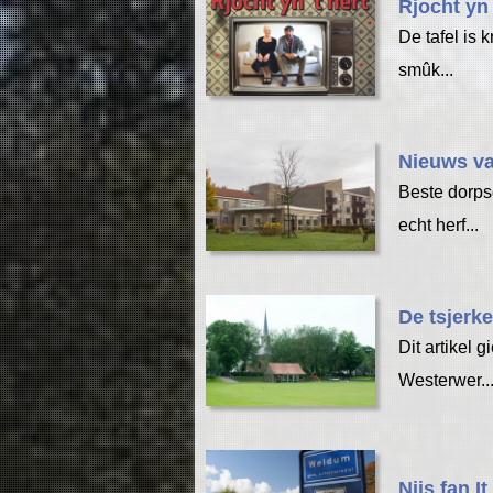
Rjocht yn 
De tafel is 
smûk...
Nieuws va
Beste dorps
echt herf...
De tsjerk
Dit artikel
Westerwer..
Nijs fan I