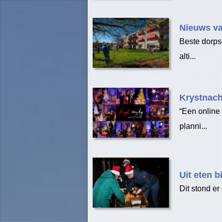
Nieuws va
Beste dorpsg
alti...
Krystnach
“Een online
planni...
Uit eten bi
Dit stond er 