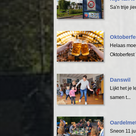
Sa'n trije j
Oktoberfe
Helaas moet
Oktoberfest 
Danswil
Lijkt het je
samen t...
Oardelmet
Sneon 11 ju