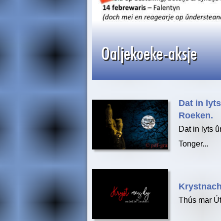
Oaljekoeke-aksje
Dat in ly
Roeken.
Dat in lyts
Tonger...
Krystnach
Thús mar Út: