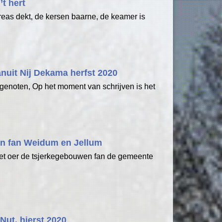
’t hert
kreas dekt, de kersen baarne, de keamer is
nuit Nij Dekama herfst 2020
genoten, Op het moment van schrijven is het
en fan Weidum en Jellum
 giet oer de tsjerkegebouwen fan de gemeente
.
t Nut, hjerst 2020