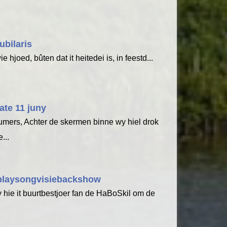
ubilaris
ie hjoed, bûten dat it heitedei is, in feestd...
ate 11 juny
mers, Achter de skermen binne wy hiel drok
...
playsongvisiebackshow
 hie it buurtbestjoer fan de HaBoSkil om de