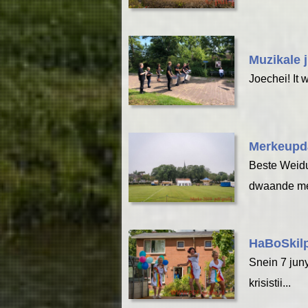
Muzikale j
Joechei! It w
Merkeupd
Beste Weidu
dwaande me
HaBoSkil
Snein 7 juny
krisistii...