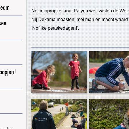
ream
Nei in opropke fanút Patyna wei, wisten de Wei
Nij Dekama moasten; mei man en macht waard der
see
'Noflike peaskedagen!'.
raapjen!