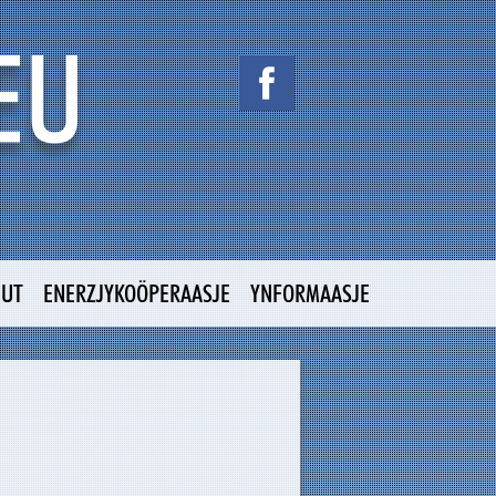
NUT
ENERZJYKOÖPERAASJE
YNFORMAASJE