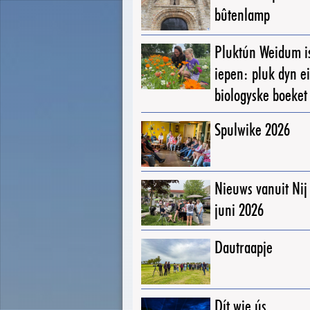
bûtenlamp
Pluktún Weidum i
iepen: pluk dyn e
biologyske boeket
Spulwike 2026
Nieuws vanuit Ni
juni 2026
Dautraapje
Dít wie ús