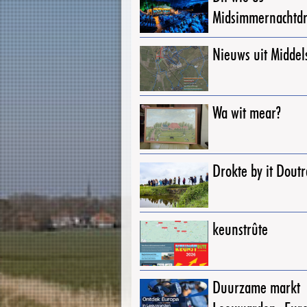
Midsimmernachtd
Nieuws uit Middel
Wa wit mear?
Drokte by it Dout
keunstrûte
Duurzame markt