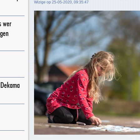
Wizige op 25-05-2020, 09:35:47
s wer
igen
j Dekama