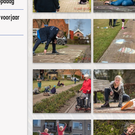
opadag
 voorjaar