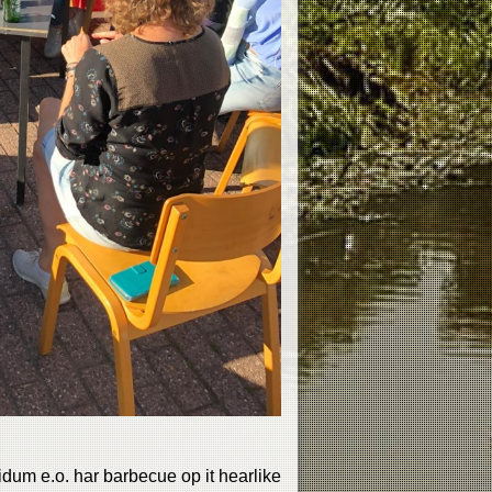
um e.o. har barbecue op it hearlike