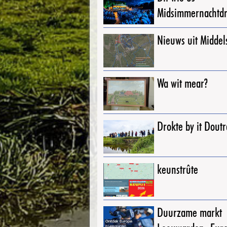
Midsimmernachtd
Nieuws uit Middel
Wa wit mear?
Drokte by it Dout
keunstrûte
Duurzame markt