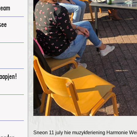
ream
see
raapjen!
Sneon 11 july hie muzykferiening Harmonie Weid