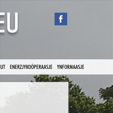
NUT
ENERZJYKOÖPERAASJE
YNFORMAASJE