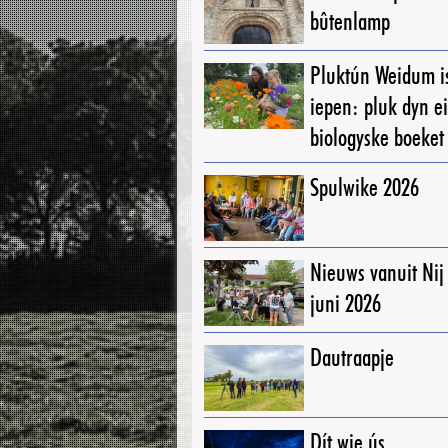
bûtenlamp
Pluktún Weidum i
iepen: pluk dyn e
biologyske boeket
Spulwike 2026
Nieuws vanuit Ni
juni 2026
Dautraapje
Dít wie ús