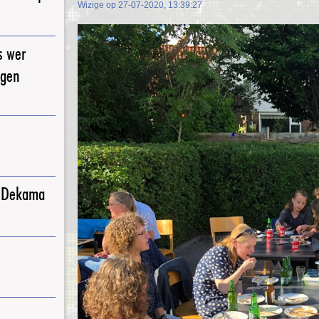
Wizige op 27-07-2020, 13:39:27
s wer
igen
j Dekama