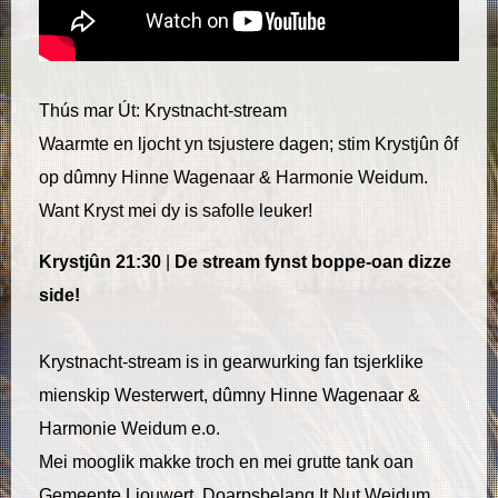
Thús mar Út: Krystnacht-stream
Waarmte en ljocht yn tsjustere dagen; stim Krystjûn ôf
op dûmny Hinne Wagenaar & Harmonie Weidum.
Want Kryst mei dy is safolle leuker!
Krystjûn 21:30
|
De stream fynst boppe-oan dizze
side!
Krystnacht-stream is in gearwurking fan tsjerklike
mienskip Westerwert, dûmny Hinne Wagenaar &
Harmonie Weidum e.o.
Mei mooglik makke troch en mei grutte tank oan
Gemeente Ljouwert, Doarpsbelang It Nut Weidum,