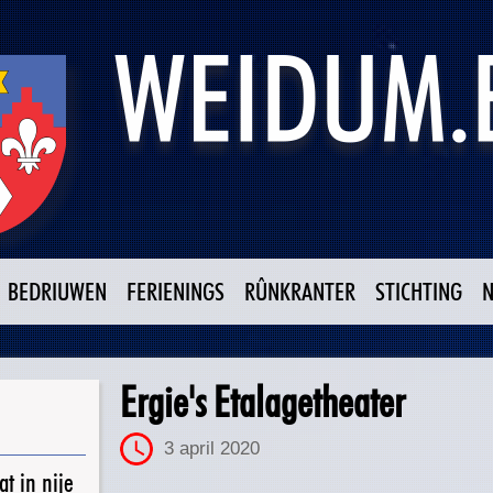
BEDRIUWEN
FERIENINGS
RÛNKRANTER
STICHTING
Ergie's Etalagetheater
3 april 2020
t in nije