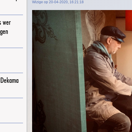
Wizige op 20-04-2020, 16:21:18
s wer
igen
j Dekama