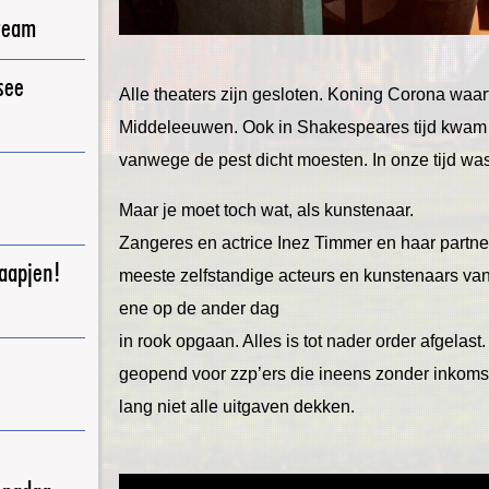
ream
see
Alle theaters zijn gesloten. Koning Corona waart
Middeleeuwen. Ook in Shakespeares tijd kwam h
vanwege de pest dicht moesten. In onze tijd was
Maar je moet toch wat, als kunstenaar.
Zangeres en actrice Inez Timmer en haar partne
raapjen!
meeste zelfstandige acteurs en kunstenaars van
ene op de ander dag
in rook opgaan. Alles is tot nader order afgelast
geopend voor zzp’ers die ineens zonder inkomste
lang niet alle uitgaven dekken.