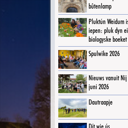
bûtenlamp
Pluktún Weidum i
iepen: pluk dyn e
biologyske boeket
Spulwike 2026
Nieuws vanuit Ni
juni 2026
Dautraapje
Dít wie ús