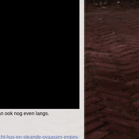
n ook nog even langs.
ocht-hus-en-steande-ovaasjes-ergies-