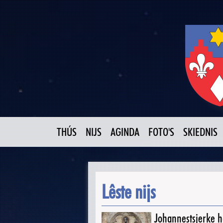
THÚS
NIJS
AGINDA
FOTO'S
SKIEDNIS
Lêste nijs
Johannestsjerke ha