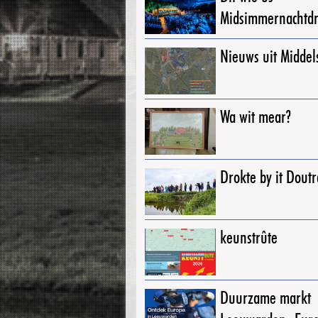
Midsimmernachtd
Nieuws uit Middel
Wa wit mear?
Drokte by it Dout
keunstrûte
Duurzame markt