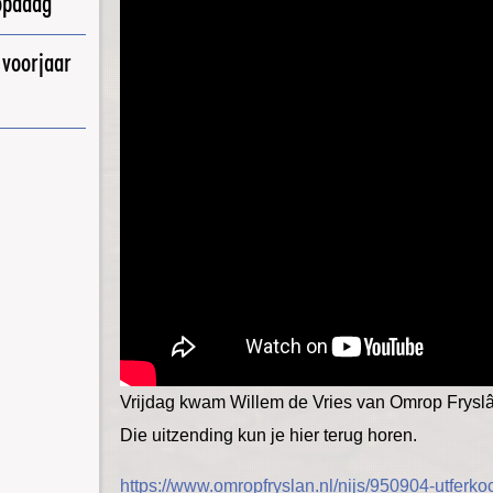
opadag
 voorjaar
Vrijdag kwam Willem de Vries van Omrop Fryslâ
Die uitzending kun je hier terug horen.
https://www.omropfryslan.nl/nijs/950904-utferk