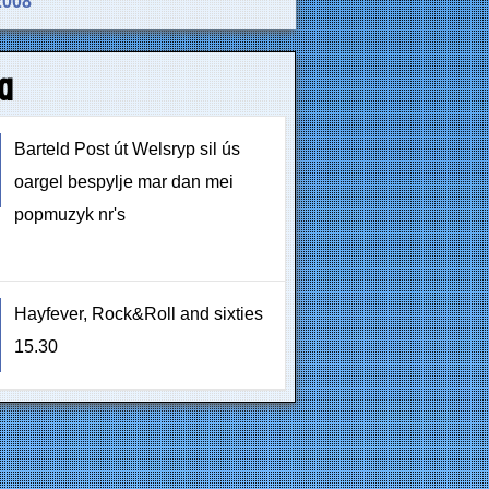
2008
a
Barteld Post út Welsryp sil ús
oargel bespylje mar dan mei
popmuzyk nr's
Hayfever, Rock&Roll and sixties
15.30