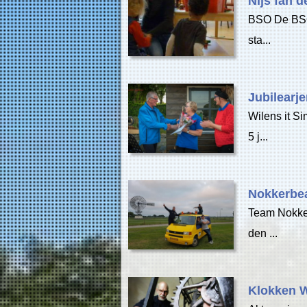
Nijs fan 
BSO De BSO 
sta...
Jubilearj
Wilens it S
5 j...
Nokkerbea
Team Nokker
den ...
Klokken 