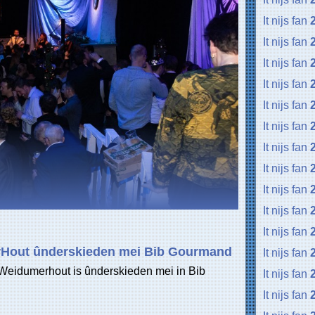
It nijs fan
It nijs fan
It nijs fan
It nijs fan
It nijs fan
It nijs fan
It nijs fan
It nijs fan
It nijs fan
It nijs fan
It nijs fan
Hout ûnderskieden mei Bib Gourmand
It nijs fan
Weidumerhout is ûnderskieden mei in Bib
It nijs fan
.
It nijs fan