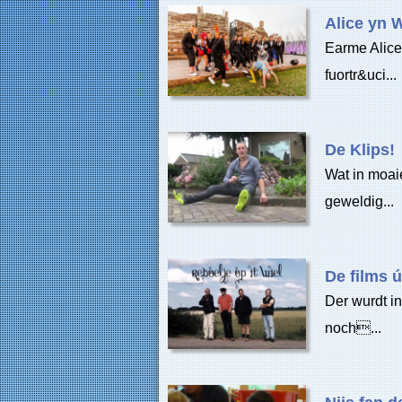
Alice yn 
Earme Alice
fuortr&uci...
De Klips!
Wat in moaie
geweldig...
De films ú
Der wurdt in
noch...