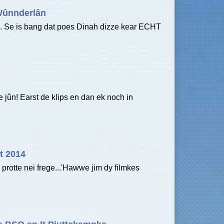
Wûnnderlân
. Se is bang dat poes Dinah dizze kear ECHT
 jûn! Earst de klips en dan ek noch in
t 2014
 protte nei frege...'Hawwe jim dy filmkes