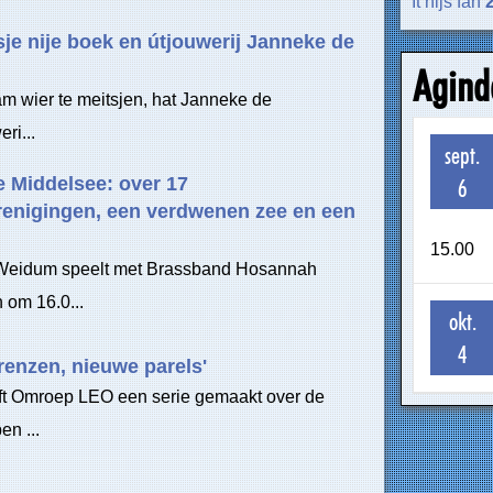
It nijs fan
sje nije boek en útjouwerij Janneke de
Agind
m wier te meitsjen, hat Janneke de
ri...
sept.
e Middelsee: over 17
6
enigingen, een verdwenen zee en een
15.00
Weidum speelt met Brassband Hosannah
om 16.0...
okt.
4
renzen, nieuwe parels'
ft Omroep LEO een serie gemaakt over de
en ...