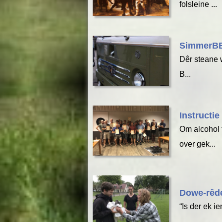
folsleine ...
SimmerBB
Dêr steane w
B...
Instructi
Om alcohol 
over gek...
Dowe-rêde
“Is der ek ie