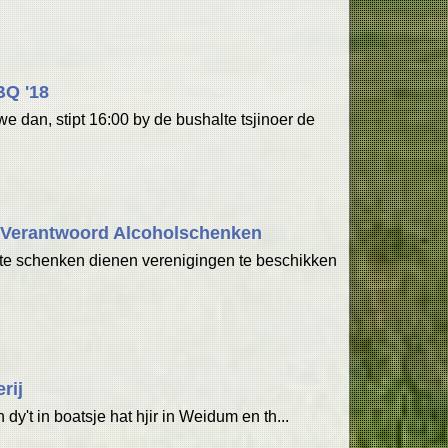
Q '18
e dan, stipt 16:00 by de bushalte tsjinoer de
e Verantwoord Alcoholschenken
te schenken dienen verenigingen te beschikken
rij
n dy't in boatsje hat hjir in Weidum en th...