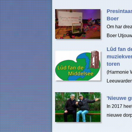
Presintaa
Boer
Om har drea
Boer Utjouwe
Lûd fan d
muziekver
toren
(Harmonie 
Leeuwarden 
'Nieuwe g
In 2017 hee
nieuwe dorp