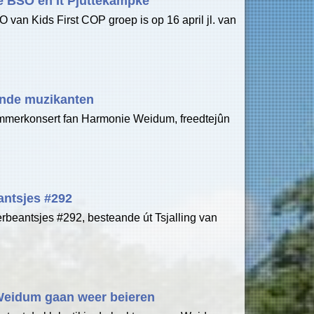
de BSO en It Pjuttekampke
van Kids First COP groep is op 16 april jl. van
ende muzikanten
immerkonsert fan Harmonie Weidum, freedtejûn
ntsjes #292
beantsjes #292, besteande út Tsjalling van
Weidum gaan weer beieren