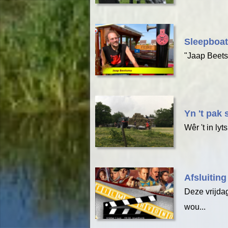
Sleepboat
"Jaap Beets
Yn 't pak 
Wêr 't in lyt
Afsluitin
Deze vrijdag
wou...