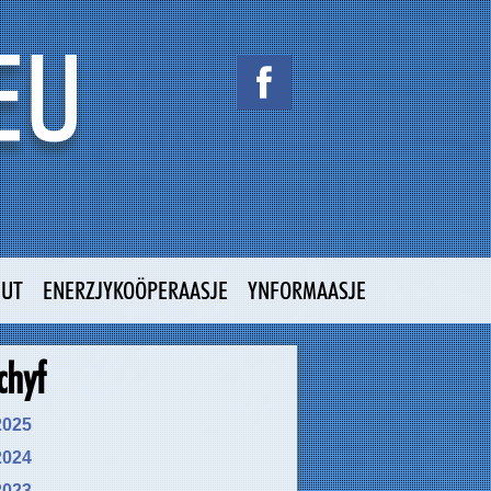
NUT
ENERZJYKOÖPERAASJE
YNFORMAASJE
chyf
2025
2024
2023