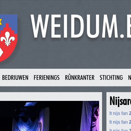
BEDRIUWEN
FERIENINGS
RÛNKRANTER
STICHTING
Nijsar
It nijs fan
It nijs fan
It nijs fan