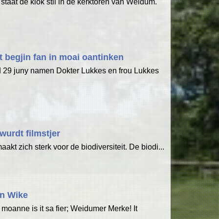
 staat de klok stil in de kerktoren van Weidum.
it begjin fan in moai oantinken
d 29 juny namen Dokter Lukkes en frou Lukkes
wurdt filmstjer
aakt zich sterk voor de biodiversiteit. De biodi...
n Wike
 moanne is it sa fier; Weidumer Merke! It