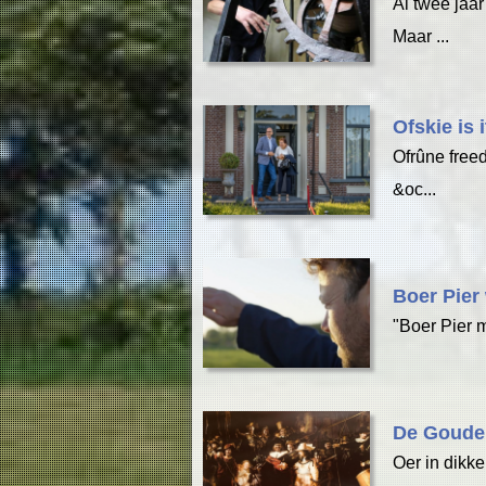
Al twee jaar
Maar ...
Ofskie is 
Ofrûne free
&oc...
Boer Pier 
"Boer Pier m
De Goude
Oer in dikke