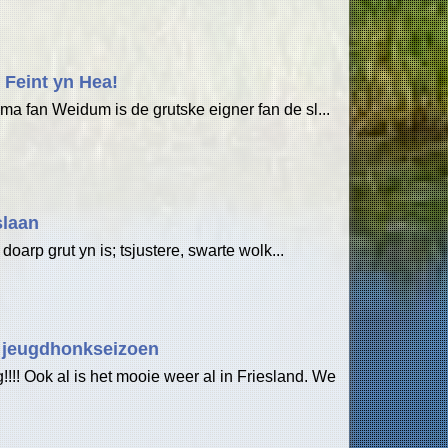
 Feint yn Hea!
ma fan Weidum is de grutske eigner fan de sl...
slaan
s doarp grut yn is; tsjustere, swarte wolk...
g jeugdhonkseizoen
!!!! Ook al is het mooie weer al in Friesland. We