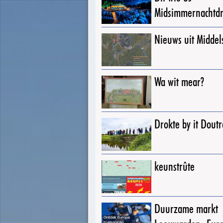
Midsimmernachtd
Nieuws uit Middel
Wa wit mear?
Drokte by it Dout
keunstrûte
Duurzame markt