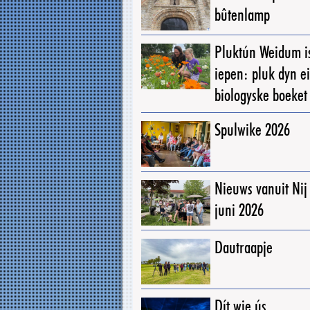
bûtenlamp
Pluktún Weidum i
iepen: pluk dyn e
biologyske boeket
Spulwike 2026
Nieuws vanuit Ni
juni 2026
Dautraapje
Dít wie ús