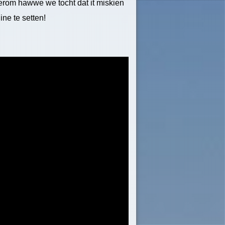
om hawwe we tocht dat it miskien
ine te setten!