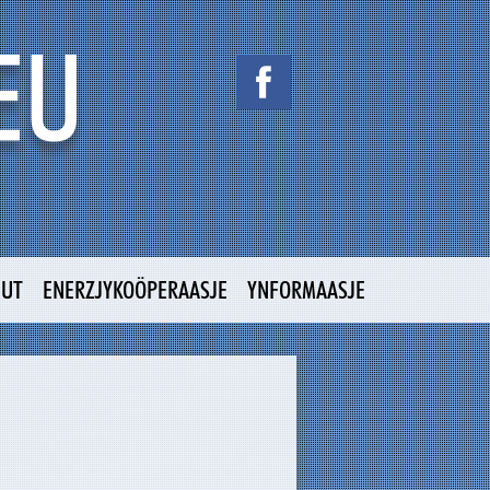
NUT
ENERZJYKOÖPERAASJE
YNFORMAASJE