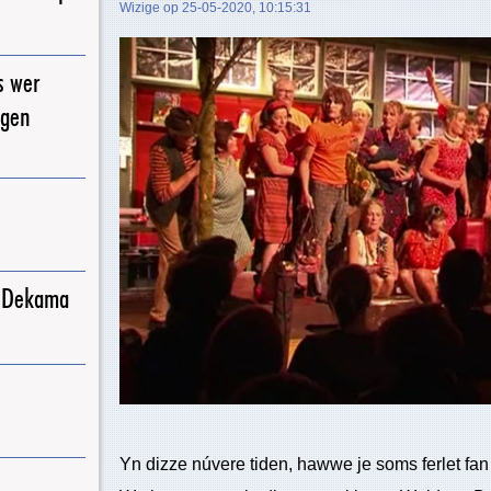
Wizige op 25-05-2020, 10:15:31
s wer
igen
j Dekama
Yn dizze núvere tiden, hawwe je soms ferlet fan w