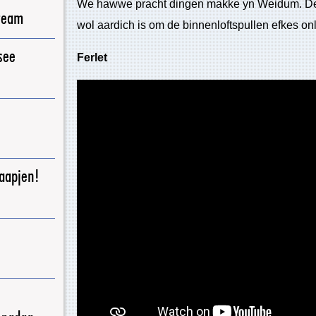
We hawwe pracht dingen makke yn Weidum. Der
ream
wol aardich is om de binnenloftspullen efkes onl
see
Ferlet
raapjen!