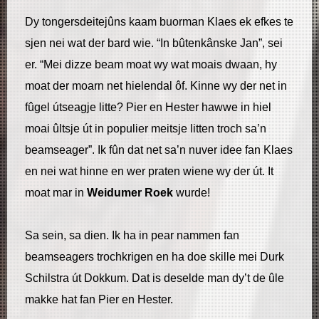
Dy tongersdeitejûns kaam buorman Klaes ek efkes te
sjen nei wat der bard wie. “In bûtenkânske Jan”, sei
er. “Mei dizze beam moat wy wat moais dwaan, hy
moat der moarn net hielendal ôf. Kinne wy der net in
fûgel útseagje litte? Pier en Hester hawwe in hiel
moai ûltsje út in populier meitsje litten troch sa’n
beamseager”. Ik fûn dat net sa’n nuver idee fan Klaes
en nei wat hinne en wer praten wiene wy der út. It
moat mar in
Weidumer Roek
wurde!
Sa sein, sa dien. Ik ha in pear nammen fan
beamseagers trochkrigen en ha doe skille mei Durk
Schilstra út Dokkum. Dat is deselde man dy’t de ûle
makke hat fan Pier en Hester.