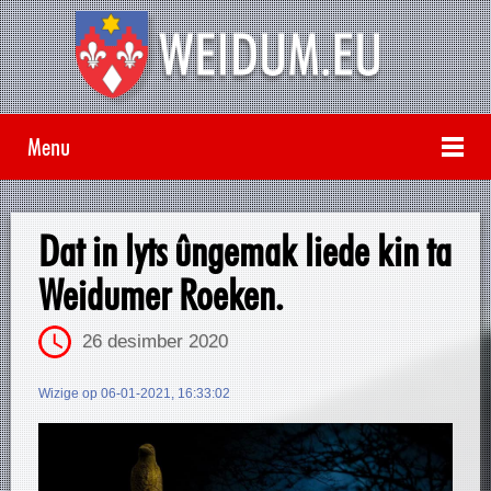
Menu
Dat in lyts ûngemak liede kin ta
Weidumer Roeken.
26 desimber 2020
Wizige op 06-01-2021, 16:33:02