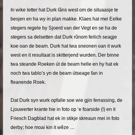
In wike letter hat Durk lâns west om de situaasje te
besjen en ha wy in plan makke. Klaes hat mei Eelke
stegers regele by Sjoerd van der Vegt en se ha de
stegers sa delsetten dat Durk rûnom feilich seagje
koe oan de beam. Durk hat twa sneonen oan it wurk
west en it resultaat is skitterjend wurden. Der binne
twa steande Roeken út de beam helle en hy hat ek
noch twa tablo’s yn de beam útseage fan in
fleanende Roek.
Dat Durk syn wurk opfalle soe wie gjin ferrassing, de
Ljouwerter krante hie in foto op ‘e foarside (!) en it
Friesch Dagblad hat ek in stikje skreaun mei in foto
derby; hoe moai kin it wêze …