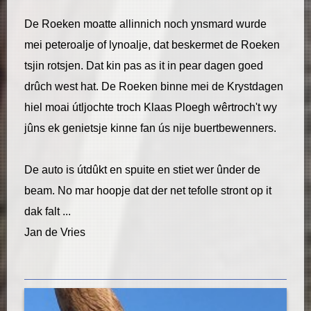
De Roeken moatte allinnich noch ynsmard wurde
mei peteroalje of lynoalje, dat beskermet de Roeken
tsjin rotsjen. Dat kin pas as it in pear dagen goed
drûch west hat. De Roeken binne mei de Krystdagen
hiel moai útljochte troch Klaas Ploegh wêrtroch't wy
jûns ek genietsje kinne fan ús nije buertbewenners.
De auto is útdûkt en spuite en stiet wer ûnder de
beam. No mar hoopje dat der net tefolle stront op it
dak falt ...
Jan de Vries