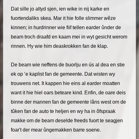
Dat sille jo altyd sjen, ien wike in nij karke en
fuortendaliks skea. Mar it hie folle slimmer wêze
kinnen; in hurdrinner wie fiif tellen earder ûnder de
beam troch draafd en kaam mei in wyt gesicht werom
rinnen. Hy wie him deaskrokken fan de klap.
De beam wie neffens de buorlju en ús al dea en stie
ek op ‘e kaplist fan de gemeente. Dat wisten wy
trouwens net. It kappen hie eins al earder moatten
want it hie hiel oars beteare kind. Enfin, de oare deis
binne der mannen fan de gemeente lâns west om de
tûken fan de auto te heljen en wy ha in ôfspraak
makke om de beam deselde freeds fuort te seagjen
foar't der mear ûngemakken barre soene.