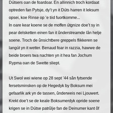
Dútsers oan de foardoar. En allinnich troch kordaat
optreden fan Pytsje, dy’t yn it Dúts harren it leksum
opsei, koe Rinse op ’e tiid fuortkomme...
In oare kear koene se de moffen útgnize doe’t sy in
pear delsketten einen fan it ûnderstreamde lân helje
soene. Troch de ûnsichtbere greppels flikkeren se
langút yn it wetter. Benaud foar in razzia, hawwe de
beide broers twa nachten yn it hea fan Jochum
Rypma oan de Swette sliept.
Ut Swol wei wiene op 28 sept ’44 sân fytsende
fersetsminsken op de Hegedyk by Boksum mei
gefaarlik ark yn de tassen, ûnderweis nei Ljouwert.
Krekt doe’t se de keale Boksumerdyk opride soene
krigen se in Dútse patrûlje fan de Deinumer kant ôf