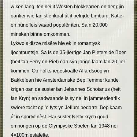
wiken lang iten nei it Westen blokkearren en der gjin
oanfier wie fan stienkoal út it befrijde Limburg. Katte-
en hûnefleis waard populêr iten. Sa’n 20.000
minsken binne omkommen.
Lykwols dizze misêre hie ek in romantysk
ljochtpuntsje. Sa is de 35-jierrige Jan Pieters de Boer
(heit fan Ferry en Piet) oan syn jonge faam fan 20 jier
kommen. Op Folkshegeskoalle Allardsoog yn
Bakkefean hie Amsterdamske Bep Temmer kunde
krigen oan de suster fan Jehannes Schotanus (heit
fan Kryn) en sadwaande is sy nei in jammerdearlik
swiere tocht op ’e fyts yn Jellum bedarre. Bep kaam
út in sportyf nêst. Har suster Netty krych goud
omhongen op de Olympyske Spelen fan 1948 nei
4×100m estafette.