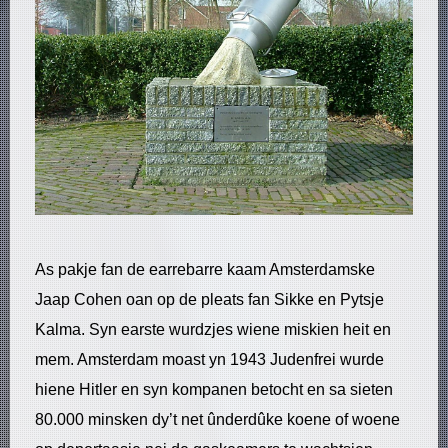
As pakje fan de earrebarre kaam Amsterdamske
Jaap Cohen oan op de pleats fan Sikke en Pytsje
Kalma. Syn earste wurdzjes wiene miskien heit en
mem. Amsterdam moast yn 1943 Judenfrei wurde
hiene Hitler en syn kompanen betocht en sa sieten
80.000 minsken dy’t net ûnderdûke koene of woene