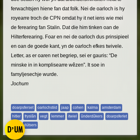
ferwachtsjen hiene fan dat folk. Nei de oarloch is hy
royearre troch de CPN omdat hy it net iens wie mei
de ferearing fan Stalin. Dat die him tinken oan de
Hilterferearing. Foar en nei de oarloch dus prinsipieel
en oan de goede kant, yn de oarloch efkes twivele.
Letter, as er oaren net begriep, sei er gauris: “De
minske in in komplisearre wêzen”. It soe in
famyljesechje wurde.
Jochum
doarpsferset
oarlochstiid
jaap
cohen
kalma
amsterdam
hitler
fryslân
vegt
lemmer
itwiel
ûnderdûkers
doarpsferlet
swol
dútsers
D’UM