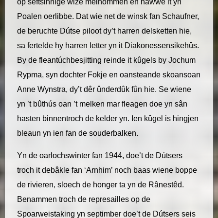
op sêftsinnige wize meinommen en hawwe it yn
Poalen oerlibbe. Dat wie net de winsk fan Schaufner,
de beruchte Dútse piloot dy’t harren delsketten hie,
sa fertelde hy harren letter yn it Diakonessensikehûs.
By de fleantúchbesjitting reinde it kûgels by Jochum
Rypma, syn dochter Fokje en oansteande skoansoan
Anne Wynstra, dy’t dêr ûnderdûk fûn hie. Se wiene
yn ’t bûthús oan ’t melken mar fleagen doe yn sân
hasten binnentroch de kelder yn. Ien kûgel is hingjen
bleaun yn ien fan de souderbalken.
Yn de oarlochswinter fan 1944, doe’t de Dútsers
troch it debâkle fan ‘Arnhim’ noch baas wiene boppe
de rivieren, sloech de honger ta yn de Rânestêd.
Benammen troch de represailles op de
Spoarweistaking yn septimber doe’t de Dútsers seis