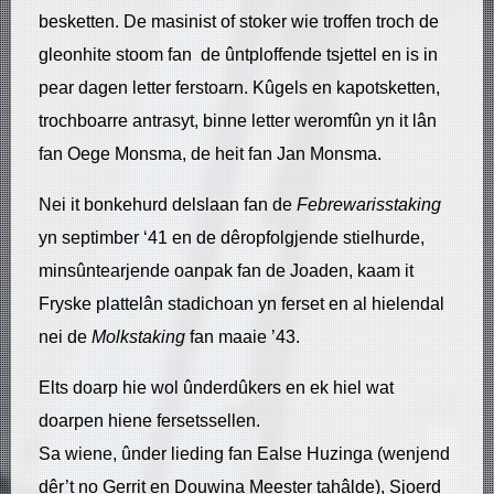
besketten. De masinist of stoker wie troffen troch de
gleonhite stoom fan de ûntploffende tsjettel en is in
pear dagen letter ferstoarn. Kûgels en kapotsketten,
trochboarre antrasyt, binne letter weromfûn yn it lân
fan Oege Monsma, de heit fan Jan Monsma.
Nei it bonkehurd delslaan fan de
Febrewarisstaking
yn septimber ‘41 en de dêropfolgjende stielhurde,
minsûntearjende oanpak fan de Joaden, kaam it
Fryske plattelân stadichoan yn ferset en al hielendal
nei de
Molkstaking
fan maaie ’43.
Elts doarp hie wol ûnderdûkers en ek hiel wat
doarpen hiene fersetssellen.
Sa wiene, ûnder lieding fan Ealse Huzinga (wenjend
dêr’t no Gerrit en Douwina Meester tahâlde), Sjoerd