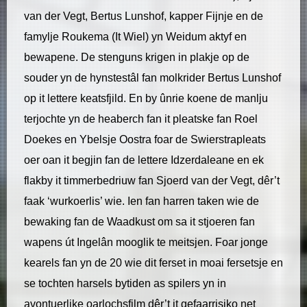
van der Vegt, Bertus Lunshof, kapper Fijnje en de
famylje Roukema (It Wiel) yn Weidum aktyf en
bewapene. De stenguns krigen in plakje op de
souder yn de hynstestâl fan molkrider Bertus Lunshof
op it lettere keatsfjild. En by ûnrie koene de manlju
terjochte yn de heaberch fan it pleatske fan Roel
Doekes en Ybelsje Oostra foar de Swierstrapleats
oer oan it begjin fan de lettere Idzerdaleane en ek
flakby it timmerbedriuw fan Sjoerd van der Vegt, dêr’t
faak ‘wurkoerlis’ wie. Ien fan harren taken wie de
bewaking fan de Waadkust om sa it stjoeren fan
wapens út Ingelân mooglik te meitsjen. Foar jonge
kearels fan yn de 20 wie dit ferset in moai fersetsje en
se tochten harsels bytiden as spilers yn in
avontuerlike oarlochsfilm dêr’t it gefaarrisiko net