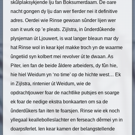
skûlplaksykjende lju fan Boksumerdaam. De oare
nacht gongen dy lju dan wer fierder nei it definitive
adres. Oerdei wie Rinse gewoan sûnder lijen wer
oan it wurk op ’e pleats. Zijlstra, in ûnderdûkende
plysjeman út Ljouwert, is wat langer bleaun mar dy
hat Rinse wol in kear kjel makke troch yn de waarme
ûngetiid syn kolbert mei revolver út te dwaan. As
Piter, ien fan de beide âldere arbeiders, dy fûn hie,
hie hiel Weidum yn ‘no time’ op de hichte west… Ek
in Zijlstra, rintenier út Weidum, wie de
opdrachtjouwer foar de nachtlike putsjes en soarge
ek foar de nedige ekstra bonkaarten om sa de
ûnderdûkers fan iten te foarsjen. Rinse wie ek noch
yllegaal keallebolleslachter en ferseach dêrmei yn in
doarpsferlet. Ien kear kamen der belangstellende