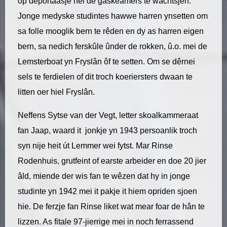
op deportaasje nei de gaskeamers te wachtsjen.
Jonge medyske studintes hawwe harren ynsetten om
sa folle mooglik bern te rêden en dy as harren eigen
bern, sa nedich ferskûle ûnder de rokken, û.o. mei de
Lemsterboat yn Fryslân ôf te setten. Om se dêrnei
sels te ferdielen of dit troch koeriersters dwaan te
litten oer hiel Fryslân.
Neffens Sytse van der Vegt, letter skoalkammeraat
fan Jaap, waard it jonkje yn 1943 persoanlik troch
syn nije heit út Lemmer wei fytst. Mar Rinse
Rodenhuis, grutfeint of earste arbeider en doe 20 jier
âld, miende der wis fan te wêzen dat hy in jonge
studinte yn 1942 mei it pakje it hiem opriden sjoen
hie. De ferzje fan Rinse liket wat mear foar de hân te
lizzen. As fitale 97-jierrige mei in noch ferrassend