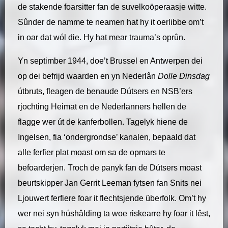
de stakende foarsitter fan de suvelkoöperaasje witte.
Sûnder de namme te neamen hat hy it oerlibbe om’t
in oar dat wól die. Hy hat mear trauma’s oprûn.
Yn septimber 1944, doe’t Brussel en Antwerpen dei
op dei befrijd waarden en yn Nederlân
Dolle Dinsdag
útbruts, fleagen de benaude Dútsers en NSB’ers
rjochting Heimat en de Nederlanners hellen de
flagge wer út de kanferbollen. Tagelyk hiene de
Ingelsen, fia ‘ondergrondse’ kanalen, bepaald dat
alle ferfier plat moast om sa de opmars te
befoarderjen. Troch de panyk fan de Dútsers moast
beurtskipper Jan Gerrit Leeman fytsen fan Snits nei
Ljouwert ferfiere foar it flechtsjende überfolk. Om’t hy
wer nei syn húshâlding ta woe riskearre hy foar it lêst,