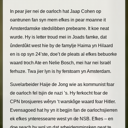
In pear jier nei de oarloch hat Jaap Cohen op
oantrunen fan syn mem efkes in pear moanne it
Amsterdamske stedslibben prebearre. It koe neat
wurde. Hy is letter troud mei in Joads famke, dat
ûnderdûkt west hie by de famylje Haima yn Hilaard
en is op syn 24’ste, doe’t de pleats al efkes bebuorke
waard troch Ate en Nelie Bosch, mei har nei Israël
ferhuze. Twa jier lyn is hy ferstoarn yn Amsterdam.
Suvelarbeider Haije de Jong wie as kommunist foar
de oarloch fel tsjin de nazi ’s. Hy ferkocht foar de
CPN brosjueres wêryn ‘t warskôge waard foar Hitler.
Evensagoed hat hy yn it begjin fan de oarlochsjierren
ek efkes ynteressearre west yn de NSB. Efkes – en
doe seach hy wol yn dat arbeidersminsken neat te