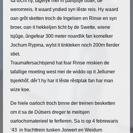
sa tocht hy, tagelyk mei in partijtsje bûter, de
weromreis. It waard yndied syn lêste reis. Hy waard
oan grôt sketten troch de Ingelsen en Rinse en syn
broer, oan it hekkeljen ticht by de Swette, wiene
tsjûge, ûngefear 300 meter noardlik fan komelker
Jochum Rypma, wylst it tinkteken noch 200m fierder
stiet.
Traumafersachtsjend hat foar Rinse miskien de
tafallige moeting west mei de widdo op it Jellumer
tsjerkhôf, dêr’t hy har it lêste rêstplak fan har man
wize koe.
De hiele oarloch troch binne der treinen besketten
om it sa de Dútsers dreger te meitsjen
oarlochsmaterieel te ferfieren. Sa is op 4 febrewaris
’43 in frachttrein tusken Jorwert en Weidum