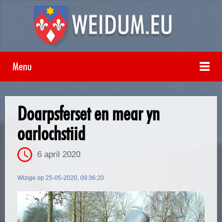
Menu
Doarpsferset en mear yn
oarlochstiid
6 april 2020
Wizige op 25-05-2020, 09:36:20