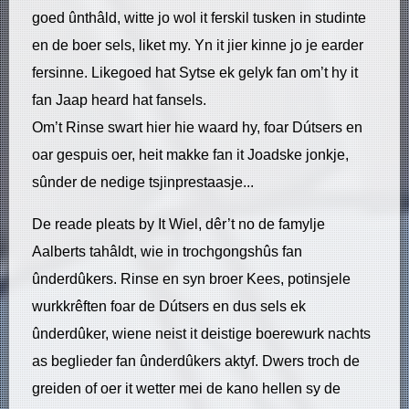
goed ûnthâld, witte jo wol it ferskil tusken in studinte
en de boer sels, liket my. Yn it jier kinne jo je earder
fersinne. Likegoed hat Sytse ek gelyk fan om’t hy it
fan Jaap heard hat fansels.
Om’t Rinse swart hier hie waard hy, foar Dútsers en
oar gespuis oer, heit makke fan it Joadske jonkje,
sûnder de nedige tsjinprestaasje...
De reade pleats by It Wiel, dêr’t no de famylje
Aalberts tahâldt, wie in trochgongshûs fan
ûnderdûkers. Rinse en syn broer Kees, potinsjele
wurkkrêften foar de Dútsers en dus sels ek
ûnderdûker, wiene neist it deistige boerewurk nachts
as beglieder fan ûnderdûkers aktyf. Dwers troch de
greiden of oer it wetter mei de kano hellen sy de