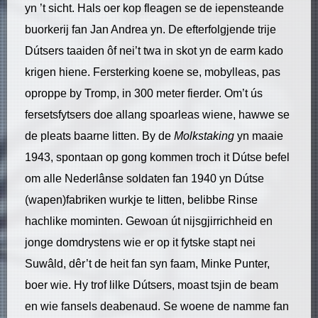
yn ’t sicht. Hals oer kop fleagen se de iepensteande
buorkerij fan Jan Andrea yn. De efterfolgjende trije
Dútsers taaiden ôf nei’t twa in skot yn de earm kado
krigen hiene. Fersterking koene se, mobylleas, pas
oproppe by Tromp, in 300 meter fierder. Om’t ús
fersetsfytsers doe allang spoarleas wiene, hawwe se
de pleats baarne litten. By de
Molkstaking
yn maaie
1943, spontaan op gong kommen troch it Dútse befel
om alle Nederlânse soldaten fan 1940 yn Dútse
(wapen)fabriken wurkje te litten, belibbe Rinse
hachlike mominten. Gewoan út nijsgjirrichheid en
jonge domdrystens wie er op it fytske stapt nei
Suwâld, dêr’t de heit fan syn faam, Minke Punter,
boer wie. Hy trof lilke Dútsers, moast tsjin de beam
en wie fansels deabenaud. Se woene de namme fan