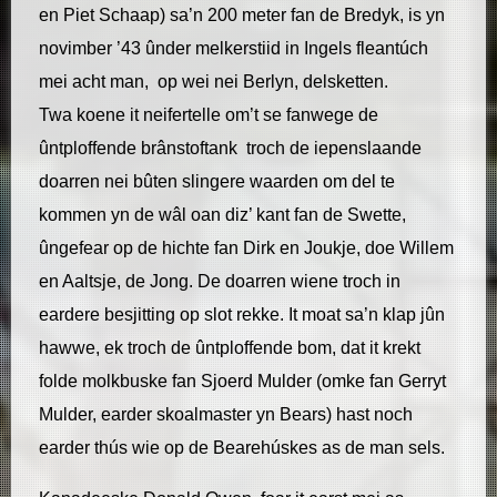
en Piet Schaap) sa’n 200 meter fan de Bredyk, is yn
novimber ’43 ûnder melkerstiid in Ingels fleantúch
mei acht man, op wei nei Berlyn, delsketten.
Twa koene it neifertelle om’t se fanwege de
ûntploffende brânstoftank troch de iepenslaande
doarren nei bûten slingere waarden om del te
kommen yn de wâl oan diz’ kant fan de Swette,
ûngefear op de hichte fan Dirk en Joukje, doe Willem
en Aaltsje, de Jong. De doarren wiene troch in
eardere besjitting op slot rekke. It moat sa’n klap jûn
hawwe, ek troch de ûntploffende bom, dat it krekt
folde molkbuske fan Sjoerd Mulder (omke fan Gerryt
Mulder, earder skoalmaster yn Bears) hast noch
earder thús wie op de Bearehúskes as de man sels.