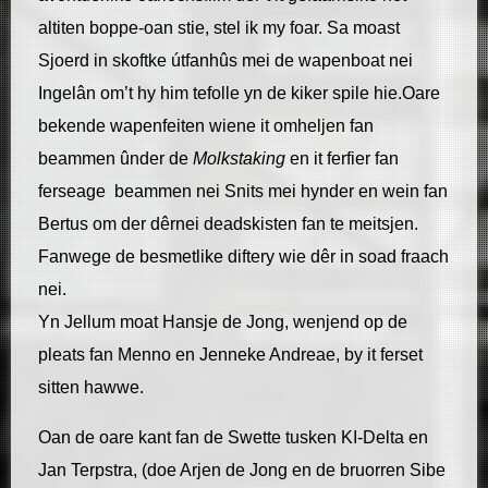
altiten boppe-oan stie, stel ik my foar. Sa moast
Sjoerd in skoftke útfanhûs mei de wapenboat nei
Ingelân om’t hy him tefolle yn de kiker spile hie.Oare
bekende wapenfeiten wiene it omheljen fan
beammen ûnder de
Molkstaking
en it ferfier fan
ferseage beammen nei Snits mei hynder en wein fan
Bertus om der dêrnei deadskisten fan te meitsjen.
Fanwege de besmetlike diftery wie dêr in soad fraach
nei.
Yn Jellum moat Hansje de Jong, wenjend op de
pleats fan Menno en Jenneke Andreae, by it ferset
sitten hawwe.
Oan de oare kant fan de Swette tusken KI-Delta en
Jan Terpstra, (doe Arjen de Jong en de bruorren Sibe