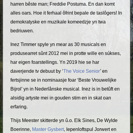
harren bêste man; Freddie Postuma. En dan komt
alles oars. Hoe it ferhaal ôfrint bepale de taslôgers! In
demokratyske en muzikale komeedzje yn twa
bedriuwen.
Inez Timmer spyle yn mear as 30 musicals en
produsearret sûnt 2012 mei in protte wille en súkses,
har eigen foarstellings. Yn 2019 hie se har
daverjende tv debuut by ‘
The Voice Senior
’ en
fertsjinne se in nominaasje foar ‘Beste Vrouwelijke
Bijrol’ yn in Nederlânske musical. Inez is in betûft en
alsidig artyste mei in gouden stim en in skat oan
erfaring.
Thijs Meester skitterde yn û.o. Elk Sines, De Wylde
Boerinne,
Master Gysbert
, Iepenloftspul Jorwert en