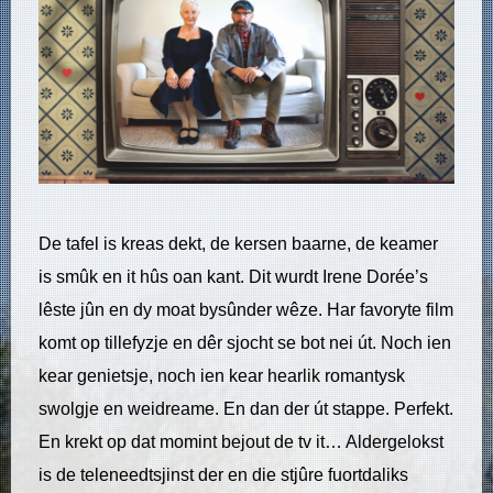
De tafel is kreas dekt, de kersen baarne, de keamer
is smûk en it hûs oan kant. Dit wurdt Irene Dorée’s
lêste jûn en dy moat bysûnder wêze. Har favoryte film
komt op tillefyzje en dêr sjocht se bot nei út. Noch ien
kear genietsje, noch ien kear hearlik romantysk
swolgje en weidreame. En dan der út stappe. Perfekt.
En krekt op dat momint bejout de tv it… Aldergelokst
is de teleneedtsjinst der en die stjûre fuortdaliks