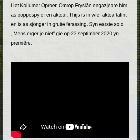
Het Kollumer Oproer. Omrop Fryslân engazjeare him
as poppespyler en akteur. Thijs is in wier akteartalint
en is as sjonger in grutte ferassing. Syn earste solo
,,Mens erger je niet” gie op 23 septimber 2020 yn
premiêre.