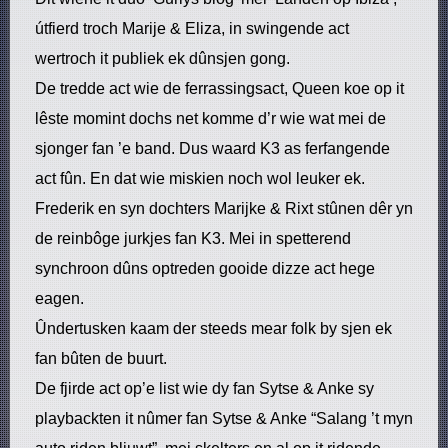
útfierd troch Marije & Eliza, in swingende act
wertroch it publiek ek dûnsjen gong.
De tredde act wie de ferrassingsact, Queen koe op it
lêste momint dochs net komme d’r wie wat mei de
sjonger fan ’e band. Dus waard K3 as ferfangende
act fûn. En dat wie miskien noch wol leuker ek.
Frederik en syn dochters Marijke & Rixt stûnen dêr yn
de reinbôge jurkjes fan K3. Mei in spetterend
synchroon dûns optreden gooide dizze act hege
eagen.
Ûndertusken kaam der steeds mear folk by sjen ek
fan bûten de buurt.
De fjirde act op’e list wie dy fan Sytse & Anke sy
playbackten it nûmer fan Sytse & Anke “Salang ’t myn