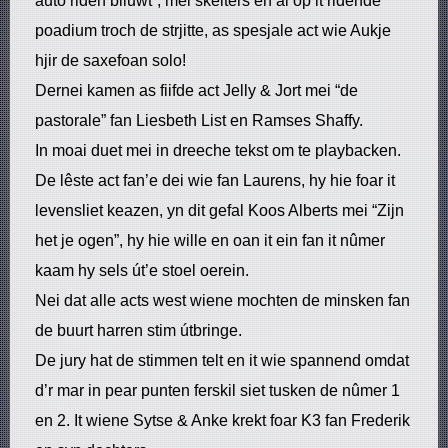
auto riden bliuwt”, mei skelters en al op it ridende
poadium troch de strjitte, as spesjale act wie Aukje
hjir de saxefoan solo!
Dernei kamen as fiifde act Jelly & Jort mei “de
pastorale” fan Liesbeth List en Ramses Shaffy.
In moai duet mei in dreeche tekst om te playbacken.
De lêste act fan’e dei wie fan Laurens, hy hie foar it
levensliet keazen, yn dit gefal Koos Alberts mei “Zijn
het je ogen”, hy hie wille en oan it ein fan it nûmer
kaam hy sels út’e stoel oerein.
Nei dat alle acts west wiene mochten de minsken fan
de buurt harren stim útbringe.
De jury hat de stimmen telt en it wie spannend omdat
d’r mar in pear punten ferskil siet tusken de nûmer 1
en 2. It wiene Sytse & Anke krekt foar K3 fan Frederik