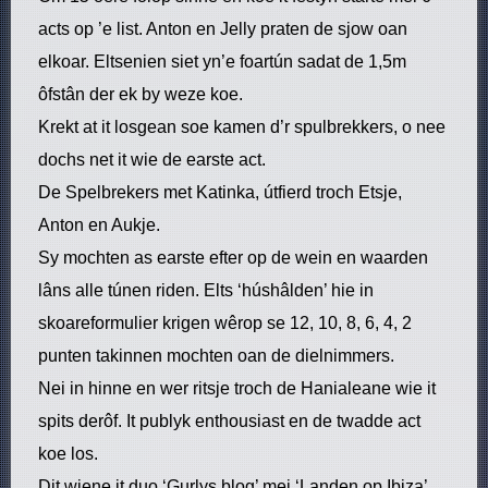
acts op ’e list. Anton en Jelly praten de sjow oan
elkoar. Eltsenien siet yn’e foartún sadat de 1,5m
ôfstân der ek by weze koe.
Krekt at it losgean soe kamen d’r spulbrekkers, o nee
dochs net it wie de earste act.
De Spelbrekers met Katinka, útfierd troch Etsje,
Anton en Aukje.
Sy mochten as earste efter op de wein en waarden
lâns alle túnen riden. Elts ‘húshâlden’ hie in
skoareformulier krigen wêrop se 12, 10, 8, 6, 4, 2
punten takinnen mochten oan de dielnimmers.
Nei in hinne en wer ritsje troch de Hanialeane wie it
spits derôf. It publyk enthousiast en de twadde act
koe los.
Dit wiene it duo ‘Gurlys blog’ mei ‘Landen op Ibiza’,