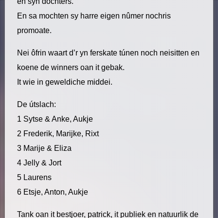
en syn dochters.
En sa mochten sy harre eigen nûmer nochris
promoate.
Nei ôfrin waart d’r yn ferskate túnen noch neisitten en
koene de winners oan it gebak.
It wie in geweldiche middei.
De útslach:
1 Sytse & Anke, Aukje
2 Frederik, Marijke, Rixt
3 Marije & Eliza
4 Jelly & Jort
5 Laurens
6 Etsje, Anton, Aukje
Tank oan it bestjoer, patrick, it publiek en natuurlik de