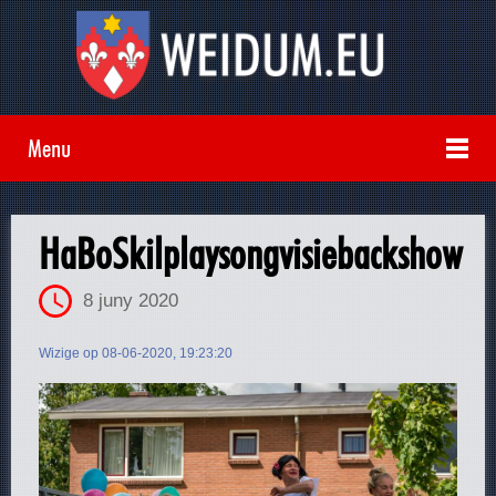
Menu
HaBoSkilplaysongvisiebackshow
8 juny 2020
Wizige op 08-06-2020, 19:23:20