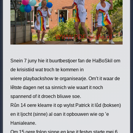
Snein 7 juny hie it buurtbestjoer fan de HaBoSkil om
de krisistiid wat troch te kommen in
wiere playbackshow te organisearje. Om’t it waar de
lêtste dagen net sa sinnich wie waart it noch
spannend of it droech bliuwe soe.
Rûn 14 oere klearre it op wylst Patrick it lûd (boksen)
en it ljocht (sinne) al oan it opbouwen wie op ’e
Hanialeane.
Om 15 oere folop sinne en koe it festyn starte mei 6