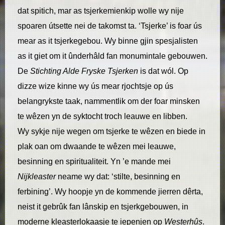
dat spitich, mar as tsjerkemienkip wolle wy nije
spoaren útsette nei de takomst ta. ‘Tsjerke’ is foar ús
mear as it tsjerkegebou. Wy binne gjin spesjalisten
as it giet om it ûnderhâld fan monumintale gebouwen.
De
Stichting Alde Fryske Tsjerken
is dat wól. Op
dizze wize kinne wy ús mear rjochtsje op ús
belangrykste taak, nammentlik om der foar minsken
te wêzen yn de syktocht troch leauwe en libben.
Wy sykje nije wegen om tsjerke te wêzen en biede in
plak oan om dwaande te wêzen mei leauwe,
besinning en spiritualiteit. Yn ’e mande mei
Nijkleaster
neame wy dat: ‘stilte, besinning en
ferbining’. Wy hoopje yn de kommende jierren dêrta,
neist it gebrûk fan lânskip en tsjerkgebouwen, in
moderne kleasterlokaasje te iepenjen op
Westerhûs
.