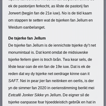
ek de pastorijen ferkocht, as lêste de pastorij fan
Jorwert (begjin fan de 21e iuw). No is de tiid kaam
om stappen te setten wat de tsjerken fan Jellum en
Weidum oanbelanget.
De tsjerke fan Jellum
De tsjerke fan Jellum is de iennichste tsjerke dy’t net
monumintaal is. Dat komt omdat de midsiuwske
tsjerke ferlern gien is troch brân. Twa kear sels, de
lêste kear oan de ein fan de 19e iuw. Dat is ek de
reden dat wy dy tsjerke net oerdrage kinne oan it
SAFT
. Nei in pear jier fan neitinken en oerlis, is der
yn de simmer fan 2020 in oerienstimming berikt mei
Eetcafé Jonker Sikke
yn Jellum. De eigner sil de
tsjerke oanpasse foar hjoeddeistich gebrûk en hat in