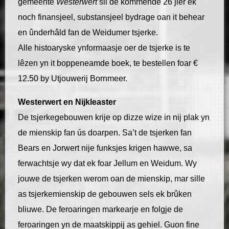
gemeente
Westerwert
sil de kommende 26 jier ek
noch finansjeel, substansjeel bydrage oan it behear
en ûnderhâld fan de Weidumer tsjerke.
Alle histoaryske ynformaasje oer de tsjerke is te
lêzen yn it boppeneamde boek, te bestellen foar €
12.50 by Utjouwerij Bornmeer.
Westerwert en Nijkleaster
De tsjerkegebouwen krije op dizze wize in nij plak yn
de mienskip fan ús doarpen. Sa’t de tsjerken fan
Bears en Jorwert nije funksjes krigen hawwe, sa
ferwachtsje wy dat ek foar Jellum en Weidum. Wy
jouwe de tsjerken werom oan de mienskip, mar sille
as tsjerkemienskip de gebouwen sels ek brûken
bliuwe. De feroaringen markearje en folgje de
feroaringen yn de maatskippij as gehiel. Guon fine