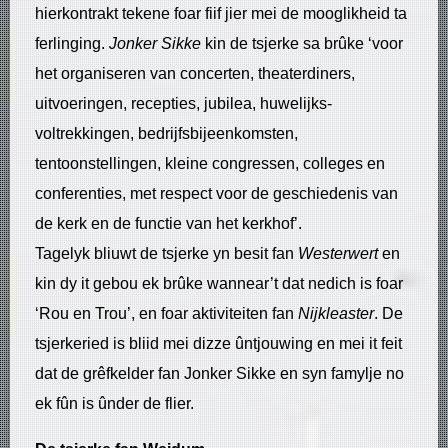
hierkontrakt tekene foar fiif jier mei de mooglikheid ta
ferlinging.
Jonker Sikke
kin de tsjerke sa brûke ‘voor
het organiseren van concerten, theaterdiners,
uitvoeringen, recepties, jubilea, huwelijks-
voltrekkingen, bedrijfsbijeenkomsten,
tentoonstellingen, kleine congressen, colleges en
conferenties, met respect voor de geschiedenis van
de kerk en de functie van het kerkhof’.
Tagelyk bliuwt de tsjerke yn besit fan
Westerwert
en
kin dy it gebou ek brûke wannear’t dat nedich is foar
‘Rou en Trou’, en foar aktiviteiten fan
Nijkleaster
. De
tsjerkeried is bliid mei dizze ûntjouwing en mei it feit
dat de grêfkelder fan Jonker Sikke en syn famylje no
ek fûn is ûnder de flier.