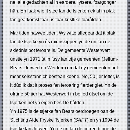
nei alle gedachten al in eardere, lytsere, foargonger
hân. En faak wie it stee fan de tsjerken ek al in plak
fan gearkomst foar ús foar-kristlike foarâlden.
Mar tiden hawwe tiden. Wy witte allegear dat it plak
fan de tsjerke yn ús mienskippen yn de rin fan de
skiednis bot feroare is. De gemeente Westerwert
ûnstie yn 1971 út in fusy fan trije gemeenten (Jellum-
Bears, Jorwert en Weidum) omdat dy gemeenten net
mear selsstannich bestean koene. No, 50 jier letter, is
it dúdlik dat it proses fan feroaring fierder giet. Yn de
ôfrûne 50 jier hat Westerwert in belied útset om de
tsjerken net yn eigen besit te hâlden.
Yn 1975 is de tsjerke fan Bears oerdroegen oan de
Stichting Alde Fryske Tsjerken (
SAFT
) en yn 1994 de
tsjerke fan Jorwert. Yn de rin fan de jierren binne de