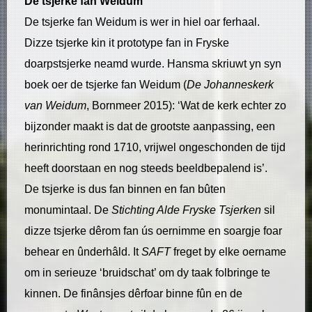
De tsjerke fan Weidum
De tsjerke fan Weidum is wer in hiel oar ferhaal.
Dizze tsjerke kin it prototype fan in Fryske
doarpstsjerke neamd wurde. Hansma skriuwt yn syn
boek oer de tsjerke fan Weidum (
De Johanneskerk
van Weidum
, Bornmeer 2015): ‘Wat de kerk echter zo
bijzonder maakt is dat de grootste aanpassing, een
herinrichting rond 1710, vrijwel ongeschonden de tijd
heeft doorstaan en nog steeds beeldbepalend is’.
De tsjerke is dus fan binnen en fan bûten
monumintaal. De
Stichting Alde Fryske Tsjerken
sil
dizze tsjerke dêrom fan ús oernimme en soargje foar
behear en ûnderhâld. It
SAFT
freget by elke oername
om in serieuze ‘bruidschat’ om dy taak folbringe te
kinnen. De finânsjes dêrfoar binne fûn en de