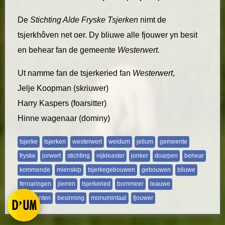
De
Stichting Alde Fryske Tsjerken
nimt de
tsjerkhôven net oer. Dy bliuwe alle fjouwer yn besit
en behear fan de gemeente
Westerwert.
Ut namme fan de tsjerkeried fan
Westerwert
,
Jelje Koopman (skriuwer)
Harry Kaspers (foarsitter)
Hinne wagenaar (dominy)
tsjerke
tsjerken
westerwert
weidum
jellum
gemeente
fryske
jorwert
stichting
nijkleaster
jonker
doarpen
behear
kommende
mienskip
tsjerkegebouwen
gebouwen
bliuwe
feroaringen
jierren
tsjerkeried
bornmeer
leauwe
gemeenten
besinning
monumintaal
fjouwer
D’UM