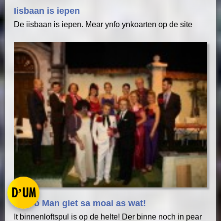
Iisbaan is iepen
De iisbaan is iepen. Mear ynfo ynkoarten op de site
D’UM
Man o Man giet sa moai as wat!
It binnenloftspul is op de helte! Der binne noch in pear