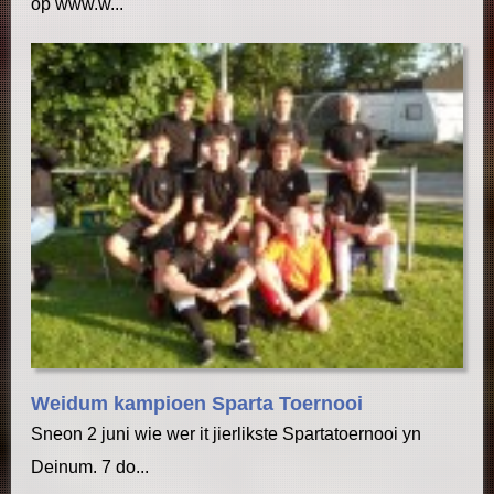
op www.w...
Weidum kampioen Sparta Toernooi
Sneon 2 juni wie wer it jierlikste Spartatoernooi yn
Deinum. 7 do...