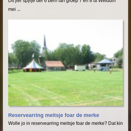
Dit jier spylje der 6 bern fan groep 7 en 8 út Weidum
mei ...
Reservearring meitsje foar de merke
Wolle jo in reservearring meitsje foar de merke? Dat kin