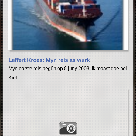
Leffert Kroes: Myn reis as wurk
Myn earste reis begûn op 8 juny 2008. Ik moast doe nei
Kiel...