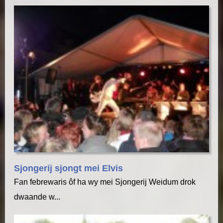
Sjongerij sjongt mei Elvis
Fan febrewaris ôf ha wy mei Sjongerij Weidum drok
dwaande w...