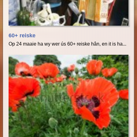
60+ reiske
Op 24 maaie ha wy wer ús 60+ reiske hân, en it is ha...