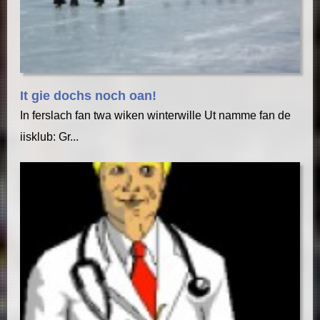
It gie dochs noch oan!
In ferslach fan twa wiken winterwille Ut namme fan de
iisklub: Gr...