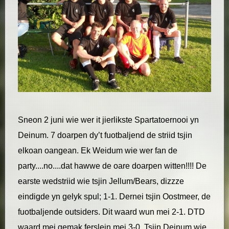
Sneon 2 juni wie wer it jierlikste Spartatoernooi yn
Deinum. 7 doarpen dy’t fuotbaljend de striid tsjin
elkoan oangean. Ek Weidum wie wer fan de
party....no....dat hawwe de oare doarpen witten!!!! De
earste wedstriid wie tsjin Jellum/Bears, dizzze
eindigde yn gelyk spul; 1-1. Dernei tsjin Oostmeer, de
fuotbaljende outsiders. Dit waard wun mei 2-1. DTD
waard mei gemak ferslein mei 3-0. Tsjin Deinum wie