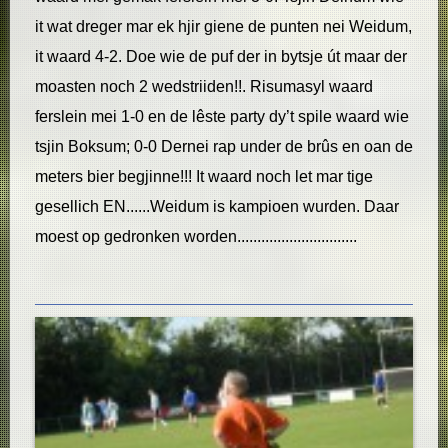
it wat dreger mar ek hjir giene de punten nei Weidum,
it waard 4-2. Doe wie de puf der in bytsje út maar der
moasten noch 2 wedstriiden!!. Risumasyl waard
ferslein mei 1-0 en de lêste party dy’t spile waard wie
tsjin Boksum; 0-0 Dernei rap under de brûs en oan de
meters bier begjinne!!! It waard noch let mar tige
gesellich EN......Weidum is kampioen wurden. Daar
moest op gedronken worden..............................