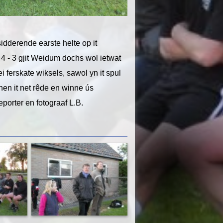
sidderende earste helte op it
 4 - 3 gjit Weidum dochs wol ietwat
i ferskate wiksels, sawol yn it spul
en it net rêde en winne ús
porter en fotograaf L.B.