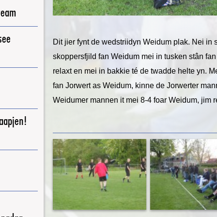
ream
see
Dit jier fynt de wedstriidyn Weidum plak. Nei in 
skoppersfjild fan Weidum mei in tusken stân fan
relaxt en mei in bakkie té de twadde helte yn. Me
fan Jorwert as Weidum, kinne de Jorwerter mann
Weidumer mannen it mei 8-4 foar Weidum, jim re
raapjen!