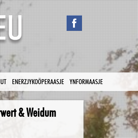
NUT
ENERZJYKOÖPERAASJE
YNFORMAASJE
Jorwert & Weidum