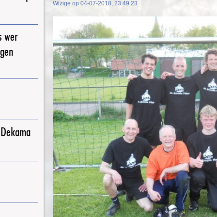
Wizige op 04-07-2018, 23:49:23
s wer
igen
j Dekama