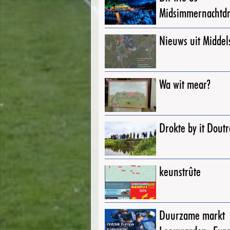
Midsimmernachtd
Nieuws uit Middel
Wa wit mear?
Drokte by it Dout
keunstrûte
Duurzame markt