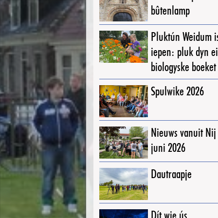
bûtenlamp
Pluktún Weidum i
iepen: pluk dyn e
biologyske boeket
Spulwike 2026
Nieuws vanuit Ni
juni 2026
Dautraapje
Dít wie ús