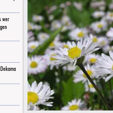
s wer
igen
j Dekama