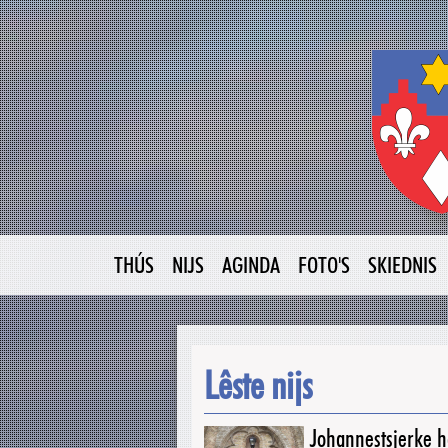
THÚS
NIJS
AGINDA
FOTO'S
SKIEDNIS
Lêste nijs
Johannestsjerke ha