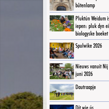
bûtenlamp
Pluktún Weidum i
iepen: pluk dyn e
biologyske boeket
Spulwike 2026
Nieuws vanuit Ni
juni 2026
Dautraapje
Dít wie ús