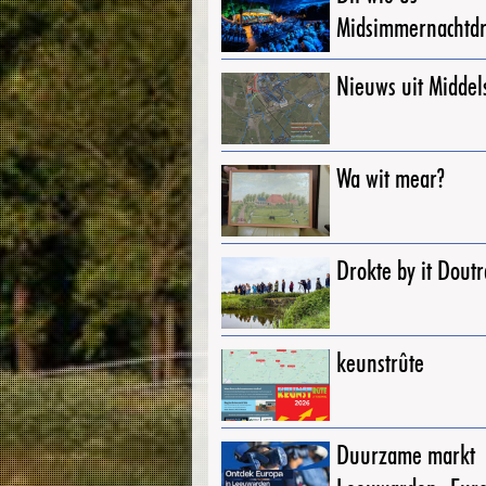
Midsimmernachtd
Nieuws uit Middel
Wa wit mear?
Drokte by it Dout
keunstrûte
Duurzame markt