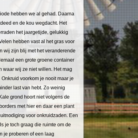
riode hebben we al gehad. Daarna
chtdeed en de kou wegdacht. Het
raden het jaargetijde, gelukkig
Velen hebben vast al het gras voor
 wij zijn blij met het veranderende
lemaal een grote groene container
n waar wij ze niet willen. Het mag
. Onkruid voorkom je nooit maar je
inder last van hebt. Zo weinig
Kale grond hoort niet volgens de
borders met hier en daar een plant
 uitnodiging voor onkruidzaden. Een
ls je toch graag die ruimte om de
n je proberen of een laag