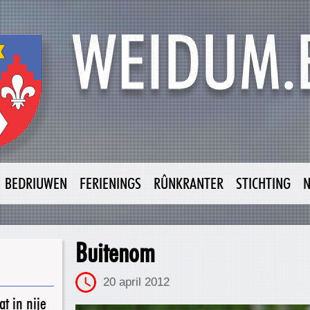
BEDRIUWEN
FERIENINGS
RÛNKRANTER
STICHTING
Buitenom
20 april 2012
t in nije