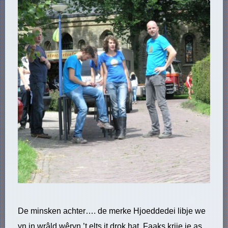
De minsken achter…. de merke Hjoeddedei libje we
yn in wrâld wêryn ’t elts it drok hat. Faaks krije je as