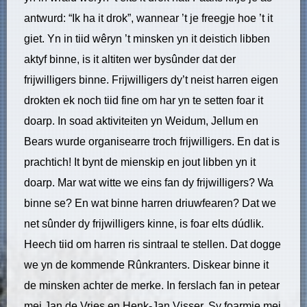
antwurd: “Ik ha it drok”, wannear ’t je freegje hoe ’t it
giet. Yn in tiid wêryn ’t minsken yn it deistich libben
aktyf binne, is it altiten wer bysûnder dat der
frijwilligers binne. Frijwilligers dy’t neist harren eigen
drokten ek noch tiid fine om har yn te setten foar it
doarp. In soad aktiviteiten yn Weidum, Jellum en
Bears wurde organisearre troch frijwilligers. En dat is
prachtich! It bynt de mienskip en jout libben yn it
doarp. Mar wat witte we eins fan dy frijwilligers? Wa
binne se? En wat binne harren driuwfearen? Dat we
net sûnder dy frijwilligers kinne, is foar elts dúdlik.
Heech tiid om harren ris sintraal te stellen. Dat dogge
we yn de kommende Rûnkranters. Diskear binne it
de minsken achter de merke. In ferslach fan in petear
mei Jan de Vries en Henk-Jan Visser. Sy foarmje mei