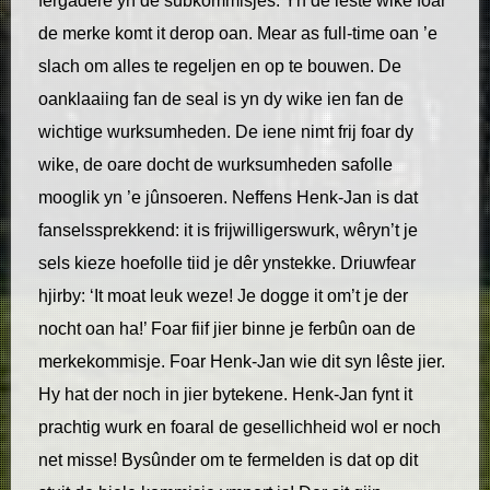
fergadere yn de subkommisjes. Yn de lêste wike foar
de merke komt it derop oan. Mear as full-time oan ’e
slach om alles te regeljen en op te bouwen. De
oanklaaiing fan de seal is yn dy wike ien fan de
wichtige wurksumheden. De iene nimt frij foar dy
wike, de oare docht de wurksumheden safolle
mooglik yn ’e jûnsoeren. Neffens Henk-Jan is dat
fanselssprekkend: it is frijwilligerswurk, wêryn’t je
sels kieze hoefolle tiid je dêr ynstekke. Driuwfear
hjirby: ‘It moat leuk weze! Je dogge it om’t je der
nocht oan ha!’ Foar fiif jier binne je ferbûn oan de
merkekommisje. Foar Henk-Jan wie dit syn lêste jier.
Hy hat der noch in jier bytekene. Henk-Jan fynt it
prachtig wurk en foaral de gesellichheid wol er noch
net misse! Bysûnder om te fermelden is dat op dit