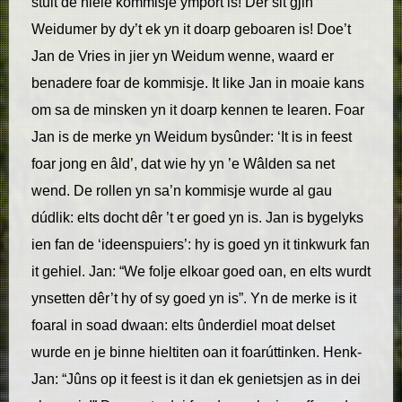
stuit de hiele kommisje ymport is! Der sit gjin
Weidumer by dy’t ek yn it doarp geboaren is! Doe’t
Jan de Vries in jier yn Weidum wenne, waard er
benadere foar de kommisje. It like Jan in moaie kans
om sa de minsken yn it doarp kennen te learen. Foar
Jan is de merke yn Weidum bysûnder: ‘It is in feest
foar jong en âld’, dat wie hy yn ’e Wâlden sa net
wend. De rollen yn sa’n kommisje wurde al gau
dúdlik: elts docht dêr ’t er goed yn is. Jan is bygelyks
ien fan de ‘ideenspuiers’: hy is goed yn it tinkwurk fan
it gehiel. Jan: “We folje elkoar goed oan, en elts wurdt
ynsetten dêr’t hy of sy goed yn is”. Yn de merke is it
foaral in soad dwaan: elts ûnderdiel moat delset
wurde en je binne hieltiten oan it foarúttinken. Henk-
Jan: “Jûns op it feest is it dan ek genietsjen as in dei