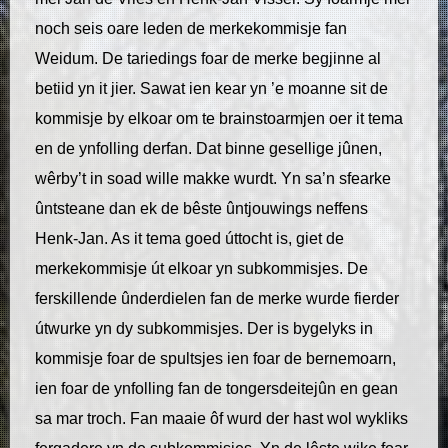
noch seis oare leden de merkekommisje fan
Weidum. De tariedings foar de merke begjinne al
betiid yn it jier. Sawat ien kear yn ’e moanne sit de
kommisje by elkoar om te brainstoarmjen oer it tema
en de ynfolling derfan. Dat binne gesellige jûnen,
wêrby’t in soad wille makke wurdt. Yn sa’n sfearke
ûntsteane dan ek de bêste ûntjouwings neffens
Henk-Jan. As it tema goed úttocht is, giet de
merkekommisje út elkoar yn subkommisjes. De
ferskillende ûnderdielen fan de merke wurde fierder
útwurke yn dy subkommisjes. Der is bygelyks in
kommisje foar de spultsjes ien foar de bernemoarn,
ien foar de ynfolling fan de tongersdeitejûn en gean
sa mar troch. Fan maaie ôf wurd der hast wol wykliks