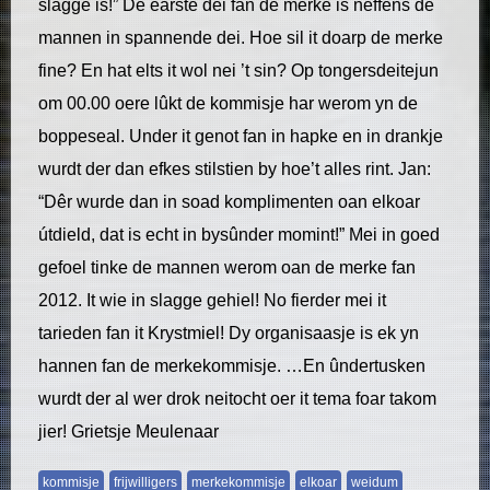
slagge is!” De earste dei fan de merke is neffens de
mannen in spannende dei. Hoe sil it doarp de merke
fine? En hat elts it wol nei ’t sin? Op tongersdeitejun
om 00.00 oere lûkt de kommisje har werom yn de
boppeseal. Under it genot fan in hapke en in drankje
wurdt der dan efkes stilstien by hoe’t alles rint. Jan:
“Dêr wurde dan in soad komplimenten oan elkoar
útdield, dat is echt in bysûnder momint!” Mei in goed
gefoel tinke de mannen werom oan de merke fan
2012. It wie in slagge gehiel! No fierder mei it
tarieden fan it Krystmiel! Dy organisaasje is ek yn
hannen fan de merkekommisje. …En ûndertusken
wurdt der al wer drok neitocht oer it tema foar takom
jier! Grietsje Meulenaar
kommisje
frijwilligers
merkekommisje
elkoar
weidum