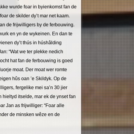
kke wurde foar in byienkomst fan de
oar de skilder dy’t mar net kaam.
n de frijwilligers by de ferbouwing.
t wurk en yn de wykeinen. En dan te
wienen dy’t thús in húshâlding
an: “Wat we ter plekke nedich
ocht hat fan de ferbouwing is goed
ng duorje moat. Der moat wer romte
eigen hûs oan ’e Skildyk. Op de
illigers, fergelike mei sa’n 30 jier
hieltyd itselde, mar ek de ynset fan
ar Jan as frijwilliger: “Foar alle
 ûnder de minsken wêze en de