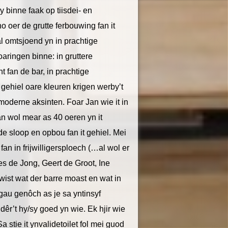
binne faak op tiisdei- en
o oer de grutte ferbouwing fan it
eal omtsjoend yn in prachtige
oaringen binne: in gruttere
t fan de bar, in prachtige
t gehiel oare kleuren krigen werby’t
oderne aksinten. Foar Jan wie it in
an wol mear as 40 oeren yn it
e sloop en opbou fan it gehiel. Mei
fan in frijwilligersploech (…al wol er
ies de Jong, Geert de Groot, Ine
st wat der barre moast en wat in
 gau genôch as je sa yntinsyf
dêr’t hy/sy goed yn wie. Ek hjir wie
stie it ynvalidetoilet fol mei guod