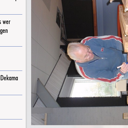
s wer
igen
j Dekama