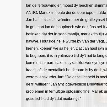
fan de ferbouwing en moast dy leech en skjinma
ANBO. Mar ek in heale dei de doar iepen hâlde f
Jan hat himsels ferwûndere oer de grutte ynset fa
In grut part fan de bouploech wie der jûns nei i
betinken dat der in soad manlju, mar ek froulju 
hawwe. Hout koe helle wurde by Van der Vegt. J
hienen, koenen we sa helje”. Dat Jan hast syn n
te begripen, it is in yntinsive tiid dy’t net te la
komme foar oare saken. Lykas kluswurk yn syn 
fraach oft de mentaliteit bot feroare is by de frijw
werom, antwurdet Jan: “De gesellichheid is noch 
de frijwilliger!” Jan fynt it geweldich! Driuwfear fo
problemen in fernuftige oplossing fine! Mar ek
gesellichheid dy’t dat meibringt!”