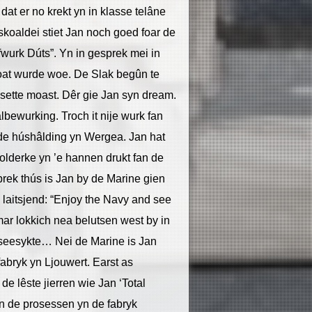
dat er no krekt yn in klasse telâne
skoaldei stiet Jan noch goed foar de
efwurk Dúts”. Yn in gesprek mei in
loat wurde woe. De Slak begûn te
le sette moast. Dêr gie Jan syn dream.
lbewurking. Troch it nije wurk fan
 de húshâlding yn Wergea. Jan hat
olderke yn ’e hannen drukt fan de
prek thús is Jan by de Marine gien
 laitsjend: “Enjoy the Navy and see
mar lokkich nea belutsen west by in
n seesykte… Nei de Marine is Jan
fabryk yn Ljouwert. Earst as
 lêste jierren wie Jan ‘Total
n de prosessen yn de fabryk