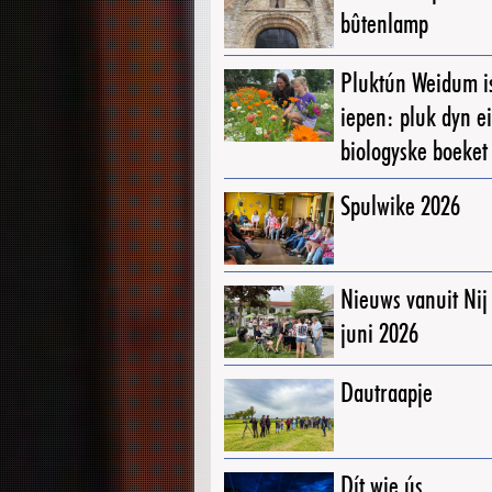
bûtenlamp
Pluktún Weidum i
iepen: pluk dyn e
biologyske boeket
Spulwike 2026
Nieuws vanuit Ni
juni 2026
Dautraapje
Dít wie ús