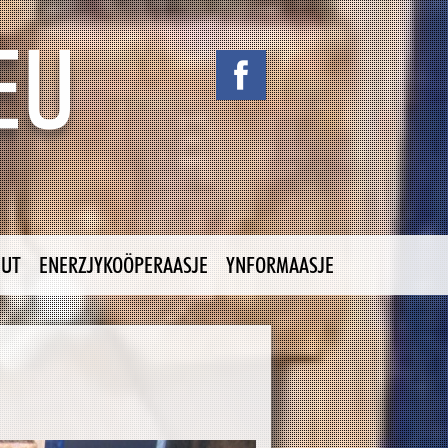
NUT
ENERZJYKOÖPERAASJE
YNFORMAASJE