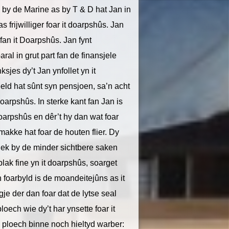
d by de Marine as by T & D hat Jan in
 frijwilliger foar it doarpshûs. Jan
fan it Doarpshûs. Jan fynt
ral in grut part fan de finansjele
sjes dy’t Jan ynfollet yn it
eld hat sûnt syn pensjoen, sa’n acht
 doarpshûs. In sterke kant fan Jan is
 doarpshûs en dêr’t hy dan wat foar
 makke hat foar de houten flier. Dy
ar ek by de minder sichtbere saken
t plak fine yn it doarpshûs, soarget
n foarbyld is de moandeitejûns as it
je der dan foar dat de lytse seal
loech wie dy’t har ynsette foar it
y ploech binne noch hieltyd warber: