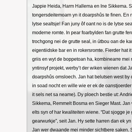
Jappie Heida, Harm Hallema en Ine Sikkema. Sy 
tongersdeitemoarn yn it doarpshûs te finen. En n
lytse sealtsje! Fan juny ôf oant no is de lytse s
moderne romte. In pear foarbylden fan grutte fer
trochgong nei de grutte seal, in útbou oan de kan
eigentiidske bar en in rokersromte. Fierder hat i
griis en wyt de boppetoan ha, kombinearre mei m
yntinsyf projekt, werby’t der wiken wienen dat J
doarpshûs omsloech. Jan hat belutsen west by d
in soad nocht en wille wie er ek de oanstjoerder 
it sels net sa neame). Dy ploech bestie ut: Andr
Sikkema, Remmelt Bosma en Sieger Mast. Jan wi
elts syn of har kwaliteiten wiene. “Dat sjogge je
gearwurkje”, seit Jan. Hy sette harren dan ek yn 
Jan wer dwaande mei minder sichtbere saken. Sa 