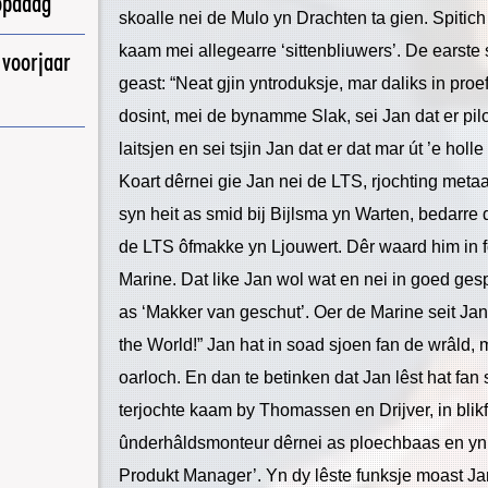
opadag
skoalle nei de Mulo yn Drachten ta gien. Spitich 
kaam mei allegearre ‘sittenbliuwers’. De earste 
 voorjaar
geast: “Neat gjin yntroduksje, mar daliks in pro
dosint, mei de bynamme Slak, sei Jan dat er pi
laitsjen en sei tsjin Jan dat er dat mar út ’e hol
Koart dêrnei gie Jan nei de LTS, rjochting metaa
syn heit as smid bij Bijlsma yn Warten, bedarre
de LTS ôfmakke yn Ljouwert. Dêr waard him in f
Marine. Dat like Jan wol wat en nei in goed ges
as ‘Makker van geschut’. Oer de Marine seit Jan
the World!” Jan hat in soad sjoen fan de wrâld, 
oarloch. En dan te betinken dat Jan lêst hat fa
terjochte kaam by Thomassen en Drijver, in blik
ûnderhâldsmonteur dêrnei as ploechbaas en yn de
Produkt Manager’. Yn dy lêste funksje moast Ja