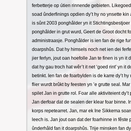
ferbetterje op útien rinnende gebieten. Likegoe
soad ûnderfinings opdien dy’t hy no ynsette kin as
is sûnt 2003 ponghâlder yn it Stichtingsbestjoer 
ponghâlder in grut wurd, Geert de Groot docht foa
administraasje. Ponghâlder is ien fan de rige funk
doarpshûs. Dat hy himsels noch net ien dei ferfe
jier ferlyn, jout oan hoefolle Jan te finen is yn it
dat hy gau troch hat wêr’t it net ‘goed rint’ yn it
betinkt. Ien fan de foarbylden is de karre dy’t hy
flier wurdt brûkt by feesten yn ’e grutte seal. M
spilet Jan in grutte rol. Foar alle aktiviteient dy’
Jan derfoar dat de sealen der klear foar binne. I
korps repetearret. Jan, mar ek Ine Sikkema soarg
leech is. Jan jout oan dat der foarhinne in fêste p
ûnderhâld fan it doarpshûs. Trije minsken fan d