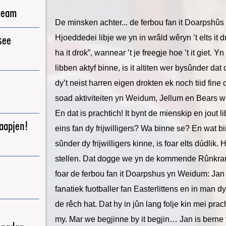
ream
De minsken achter... de ferbou fan it Doarpshûs
see
Hjoeddedei libje we yn in wrâld wêryn ’t elts it d
ha it drok”, wannear ’t je freegje hoe ’t it giet. Yn
libben aktyf binne, is it altiten wer bysûnder dat d
dy’t neist harren eigen drokten ek noch tiid fine o
soad aktiviteiten yn Weidum, Jellum en Bears wur
En dat is prachtich! It bynt de mienskip en jout l
raapjen!
eins fan dy frijwilligers? Wa binne se? En wat 
sûnder dy frijwilligers kinne, is foar elts dúdlik. 
stellen. Dat dogge we yn de kommende Rûnkranter
foar de ferbou fan it Doarpshus yn Weidum: Jan 
fanatiek fuotballer fan Easterlittens en in man 
de rêch hat. Dat hy in jûn lang folje kin mei prac
my. Mar we begjinne by it begjin… Jan is berne 