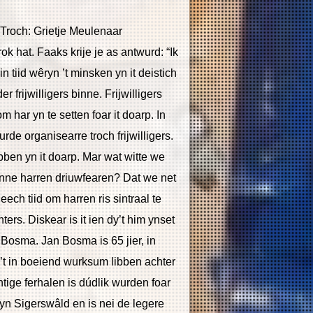
 Troch: Grietje Meulenaar
rok hat. Faaks krije je as antwurd: “Ik
 in tiid wêryn ’t minsken yn it deistich
er frijwilligers binne. Frijwilligers
m har yn te setten foar it doarp. In
de organisearre troch frijwilligers.
ibben yn it doarp. Mar wat witte we
binne harren driuwfearen? Dat we net
Heech tiid om harren ris sintraal te
s. Diskear is it ien dy’t him ynset
Bosma. Jan Bosma is 65 jier, in
dy’t in boeiend wurksum libben achter
htige ferhalen is dúdlik wurden foar
yn Sigerswâld en is nei de legere