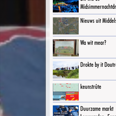
Midsimmernachtd
Nieuws uit Middel
Wa wit mear?
Drokte by it Dout
keunstrûte
Duurzame markt