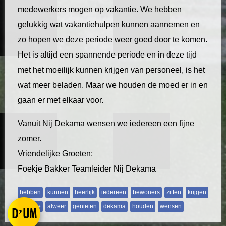
medewerkers mogen op vakantie. We hebben
gelukkig wat vakantiehulpen kunnen aannemen en
zo hopen we deze periode weer goed door te komen.
Het is altijd een spannende periode en in deze tijd
met het moeilijk kunnen krijgen van personeel, is het
wat meer beladen. Maar we houden de moed er in en
gaan er met elkaar voor.
Vanuit Nij Dekama wensen we iedereen een fijne
zomer.
Vriendelijke Groeten;
Foekje Bakker Teamleider Nij Dekama
hebben
kunnen
heerlijk
iedereen
bewoners
zitten
krijgen
periode
alweer
genieten
dekama
houden
wensen
D’UM