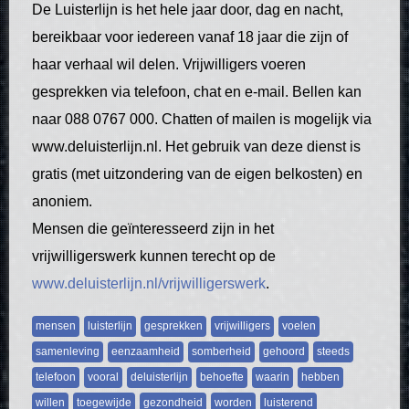
De Luisterlijn is het hele jaar door, dag en nacht,
bereikbaar voor iedereen vanaf 18 jaar die zijn of
haar verhaal wil delen. Vrijwilligers voeren
gesprekken via telefoon, chat en e-mail. Bellen kan
naar 088 0767 000. Chatten of mailen is mogelijk via
www.deluisterlijn.nl. Het gebruik van deze dienst is
gratis (met uitzondering van de eigen belkosten) en
anoniem.
Mensen die geïnteresseerd zijn in het
vrijwilligerswerk kunnen terecht op de
www.deluisterlijn.nl/vrijwilligerswerk
.
mensen
luisterlijn
gesprekken
vrijwilligers
voelen
samenleving
eenzaamheid
somberheid
gehoord
steeds
telefoon
vooral
deluisterlijn
behoefte
waarin
hebben
willen
toegewijde
gezondheid
worden
luisterend