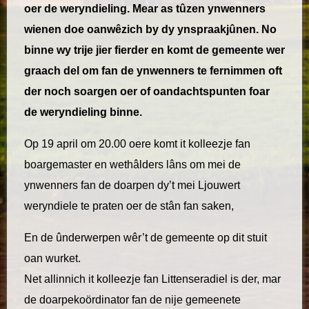
oer de weryndieling. Mear as tûzen ynwenners
wienen doe oanwêzich by dy ynspraakjûnen. No
binne wy trije jier fierder en komt de gemeente wer
graach del om fan de ynwenners te fernimmen oft
der noch soargen oer of oandachtspunten foar
de weryndieling binne.
Op 19 april om 20.00 oere komt it kolleezje fan
boargemaster en wethâlders lâns om mei de
ynwenners fan de doarpen dy’t mei Ljouwert
weryndiele te praten oer de stân fan saken,
En de ûnderwerpen wêr’t de gemeente op dit stuit
oan wurket.
Net allinnich it kolleezje fan Littenseradiel is der, mar
de doarpekoördinator fan de nije gemeenete