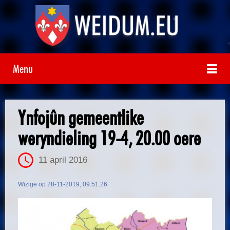
Menu
Ynfojûn gemeentlike
weryndieling 19-4, 20.00 oere
11 april 2016
Wizige op 28-11-2019, 09:51:26