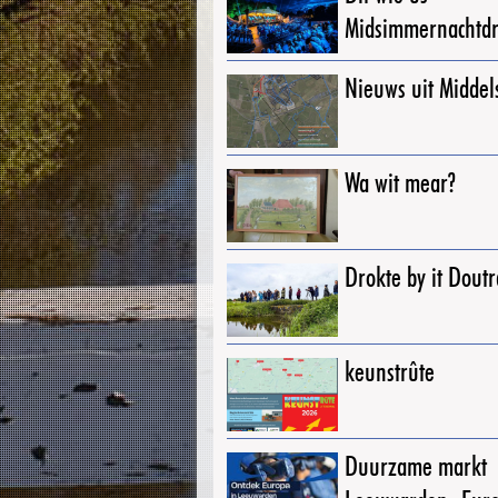
Midsimmernachtd
Nieuws uit Middel
Wa wit mear?
Drokte by it Dout
keunstrûte
Duurzame markt