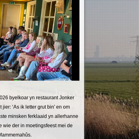
026 byelkoar yn restaurant Jonker
 jier: ‘As ik letter grut bin’ en om
te minsken ferklaaid yn allerhanne
e wie der in moetingsfeest mei de
it Mammemahûs.