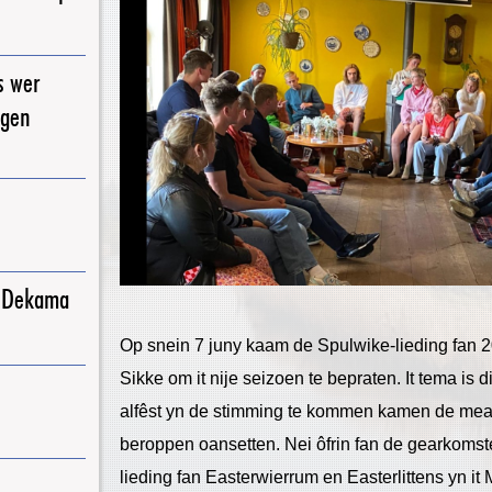
s wer
igen
j Dekama
Op snein 7 juny kaam de Spulwike-lieding fan 2
Sikke om it nije seizoen te bepraten. It tema is dit
alfêst yn de stimming te kommen kamen de meas
beroppen oansetten. Nei ôfrin fan de gearkomst
lieding fan Easterwierrum en Easterlittens yn 