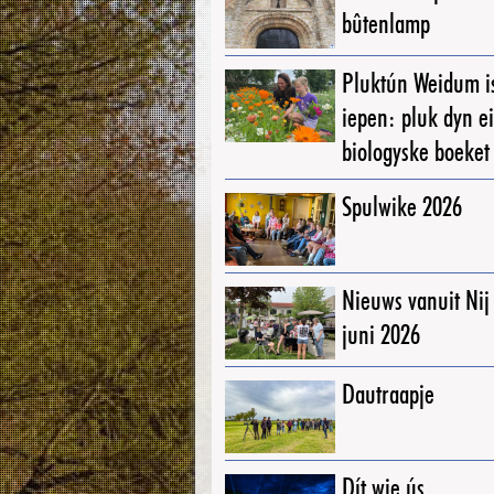
bûtenlamp
Pluktún Weidum i
iepen: pluk dyn e
biologyske boeket
Spulwike 2026
Nieuws vanuit Ni
juni 2026
Dautraapje
Dít wie ús