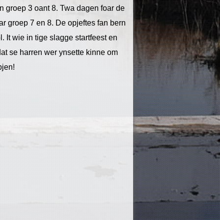
 fan groep 3 oant 8. Twa dagen foar de
ar groep 7 en 8. De opjeftes fan bern
 It wie in tige slagge startfeest en
s dat se harren wer ynsette kinne om
bjen!