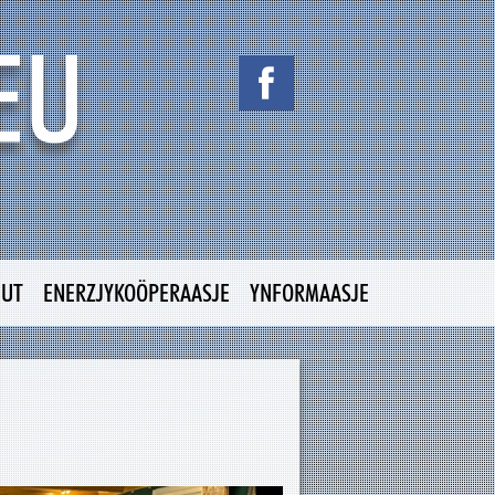
NUT
ENERZJYKOÖPERAASJE
YNFORMAASJE