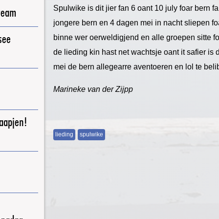
Spulwike is dit jier fan 6 oant 10 july foar bern
ream
jongere bern en 4 dagen mei in nacht sliepen fo
see
binne wer oerweldigjend en alle groepen sitte fol.
de lieding kin hast net wachtsje oant it safier i
mei de bern allegearre aventoeren en lol te beli
Marineke van der Zijpp
raapjen!
lieding
spulwike