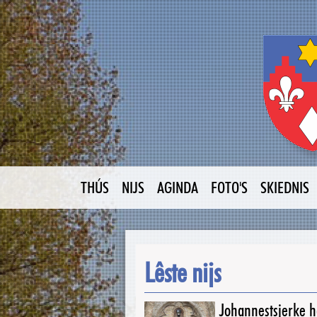
THÚS
NIJS
AGINDA
FOTO'S
SKIEDNIS
Lêste nijs
Johannestsjerke ha