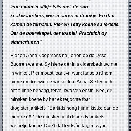
iene naam in stikje tsiis mei, de oare
knakwoarstkes, wer in oaren in drankje. En dan
kamen de ferhalen. Pier en Tetty koene sa fertelle.
Oer de boerekapel, oer toaniel. Prachtich dy
simmerjûnen”.
Pier en Anna Koopmans ha jierren op de Lytse
Buorren wenne. Sy hiene dêr in skildersbedriuw mei
in winkel. Pier moast foar syn wurk fansels rûnom
hinne en dus wie de winkel foar Anna. Se ferkocht
net allinne behang, ferve, kwasten ensfh. Nee, de
minsken koene by har ek terjochte foar
drogisterijartikels. “Eartiids hong hjir in kistke oan de
muorre dêr’t de minsken út it doarp dy artikels
weihelje koene. Doe’t dat ferdwûn krigen wy in