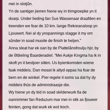
mei in slotjûn.
Yn de santiger jierren hiene wy in trimgroepke yn it
doarp. Under lieding fan Sus Wassenaar draafden en
treenden we foar de 10 km. lange Rekreanaloop yn
Ljouwert. Nei al dy ynspannings slagge it my om
sûnder in soad muoite de finish te heljen.”
Anna sleat har ek oan by de Plattelânsfroulju hjir, by
de ôfdieling Baarderadiel. “Mei Aukje Kingma ha ik in
skoft yn it bestjoer sitten. Us byienkomsten wiene
faak middeis. Dan moast ik altyd oppas ha foar de
bern en de winkel. Pier regele it soms sa dat hy dy
middeis thús de administraasje die.
Wy hiene yn dy tiid in soad skilderwurk fia de
oannimmer fan Reduzum mar mei in stik as fjouwer
feinten, gong dat wurk ek wol troch.