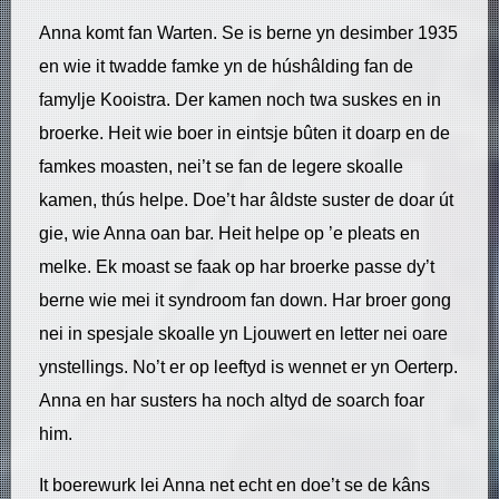
Anna komt fan Warten. Se is berne yn desimber 1935
en wie it twadde famke yn de húshâlding fan de
famylje Kooistra. Der kamen noch twa suskes en in
broerke. Heit wie boer in eintsje bûten it doarp en de
famkes moasten, nei’t se fan de legere skoalle
kamen, thús helpe. Doe’t har âldste suster de doar út
gie, wie Anna oan bar. Heit helpe op ’e pleats en
melke. Ek moast se faak op har broerke passe dy’t
berne wie mei it syndroom fan down. Har broer gong
nei in spesjale skoalle yn Ljouwert en letter nei oare
ynstellings. No’t er op leeftyd is wennet er yn Oerterp.
Anna en har susters ha noch altyd de soarch foar
him.
It boerewurk lei Anna net echt en doe’t se de kâns