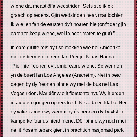
wiene dat meast ôffalwedstriden. Sels stie ik ek
graach op redens. Gjin wedstriden hear, mar tochten.
Ik wie ien fan de earsten dy’t noaren hie (om’t der gjin
oaren te keap wiene, wol in pear maten te grut).”
In oare grutte reis dy’t se makken wie nei Amearika,
mei de bern en in freon fan Pier jr., Klaas Haima.
“Pier hie freonen dy’t emigrearre wiene. Se wennen
yn de buert fan Los Angeles (Anaheim). Nei in pear
dagen by dy freonen binne wy mei de bus nei Las
Vegas riden. Mar dêr wie it fierstente hyt. Wy hierden
in auto en gongen op reis troch Nevada en Idaho. Nei
dy wike kamen wy werom by ús freonen dy’t wylst in
kamperke foar ús hierd hiene. Dêr binne wy noch mei
nei it Yosemitepark gien, in prachtich nasjonaal park