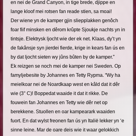
en nei de Grand Canyon, in tige brede, djippe en
lange kloof mei rotsen fan reade stien, sa moai!
Der wiene yn de kamper gjin sliepplakken genôch
foar fiif minsken en dêrom krûpte Sjoukje nachts yn in
tintsje. Elektrysk ljocht wie der ek net. Klaas, dy’t yn
de fakânsje syn jierdei fierde, krige in kears fan ús en
by dat ljocht sieten wy jûns bûten by de kamper.”
Ek reizgen se noch mei de kamper nei Sweden. Op
famyljebesite by Johannes en Tetty Rypma. “Wy ha
meielkoar nei de Noardkaap west en kâld dat it dêr
wie (3° C)! Boppedat waaide it dat it rikke. De
fouwein fan Johannes en Tetty wie dêr net op
berekkene. Stuollen en oar kampearark waaiden
fuort. En dat wylst freonen fan ús yn Italië lekker yn ‘e
sinne leine. Mar de oare deis wie it waar gelokkich