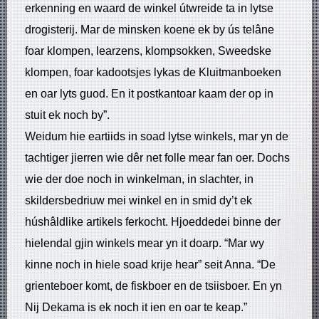
erkenning en waard de winkel útwreide ta in lytse
drogisterij. Mar de minsken koene ek by ús telâne
foar klompen, learzens, klompsokken, Sweedske
klompen, foar kadootsjes lykas de Kluitmanboeken
en oar lyts guod. En it postkantoar kaam der op in
stuit ek noch by”.
Weidum hie eartiids in soad lytse winkels, mar yn de
tachtiger jierren wie dêr net folle mear fan oer. Dochs
wie der doe noch in winkelman, in slachter, in
skildersbedriuw mei winkel en in smid dy’t ek
húshâldlike artikels ferkocht. Hjoeddedei binne der
hielendal gjin winkels mear yn it doarp. “Mar wy
kinne noch in hiele soad krije hear” seit Anna. “De
grienteboer komt, de fiskboer en de tsiisboer. En yn
Nij Dekama is ek noch it ien en oar te keap.”