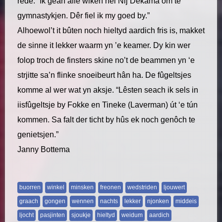
rêde. “Ik gean alle wiken nei Nij Dekama om te
gymnastykjen. Dêr fiel ik my goed by.”
Alhoewol’t it bûten noch hieltyd aardich fris is, makket
de sinne it lekker waarm yn ’e keamer. Dy kin wer
folop troch de finsters skine no’t de beammen yn ‘e
strjitte sa’n flinke snoeibeurt hân ha. De fûgeltsjes
komme al wer wat yn aksje. “Lêsten seach ik sels in
iisfûgeltsje by Fokke en Tineke (Laverman) út ‘e tún
kommen. Sa falt der ticht by hûs ek noch genôch te
genietsjen.”
Janny Bottema
buorren
winkel
minsken
freonen
wedstriden
ljouwert
graach
gongen
wennen
nachts
lekker
njonken
middeis
ljocht
pasjinten
sjoukje
hieltyd
weidum
aardich