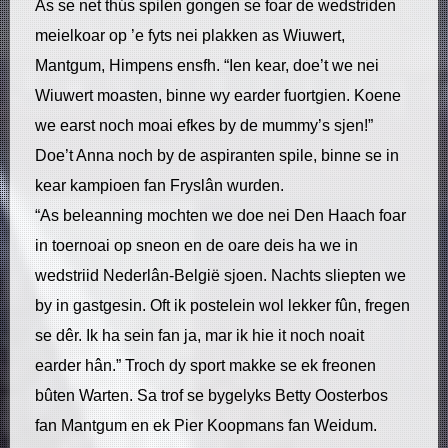
As se net thús spilen gongen se foar de wedstriden
meielkoar op ’e fyts nei plakken as Wiuwert,
Mantgum, Himpens ensfh. “Ien kear, doe’t we nei
Wiuwert moasten, binne wy earder fuortgien. Koene
we earst noch moai efkes by de mummy’s sjen!”
Doe’t Anna noch by de aspiranten spile, binne se in
kear kampioen fan Fryslân wurden.
“As beleanning mochten we doe nei Den Haach foar
in toernoai op sneon en de oare deis ha we in
wedstriid Nederlân-België sjoen. Nachts sliepten we
by in gastgesin. Oft ik postelein wol lekker fûn, fregen
se dêr. Ik ha sein fan ja, mar ik hie it noch noait
earder hân.” Troch dy sport makke se ek freonen
bûten Warten. Sa trof se bygelyks Betty Oosterbos
fan Mantgum en ek Pier Koopmans fan Weidum.