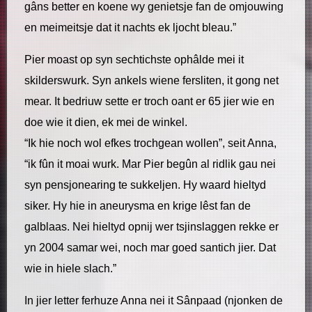
gâns better en koene wy genietsje fan de omjouwing
en meimeitsje dat it nachts ek ljocht bleau.”
Pier moast op syn sechtichste ophâlde mei it
skilderswurk. Syn ankels wiene fersliten, it gong net
mear. It bedriuw sette er troch oant er 65 jier wie en
doe wie it dien, ek mei de winkel.
“Ik hie noch wol efkes trochgean wollen”, seit Anna,
“ik fûn it moai wurk. Mar Pier begûn al ridlik gau nei
syn pensjonearing te sukkeljen. Hy waard hieltyd
siker. Hy hie in aneurysma en krige lêst fan de
galblaas. Nei hieltyd opnij wer tsjinslaggen rekke er
yn 2004 samar wei, noch mar goed santich jier. Dat
wie in hiele slach.”
In jier letter ferhuze Anna nei it Sânpaad (njonken de