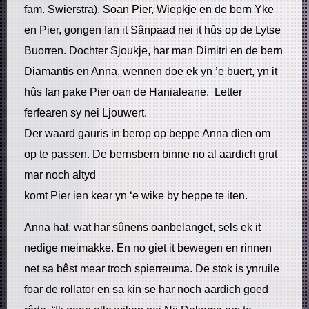
fam. Swierstra). Soan Pier, Wiepkje en de bern Yke
en Pier, gongen fan it Sânpaad nei it hûs op de Lytse
Buorren. Dochter Sjoukje, har man Dimitri en de bern
Diamantis en Anna, wennen doe ek yn ’e buert, yn it
hûs fan pake Pier oan de Hanialeane. Letter
ferfearen sy nei Ljouwert.
Der waard gauris in berop op beppe Anna dien om
op te passen. De bernsbern binne no al aardich grut
mar noch altyd
komt Pier ien kear yn ‘e wike by beppe te iten.
Anna hat, wat har sûnens oanbelanget, sels ek it
nedige meimakke. En no giet it bewegen en rinnen
net sa bêst mear troch spierreuma. De stok is ynruile
foar de rollator en sa kin se har noch aardich goed