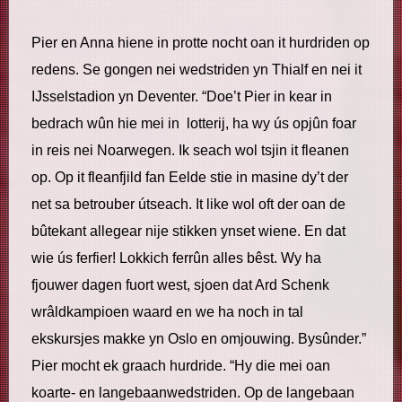
Pier en Anna hiene in protte nocht oan it hurdriden op
redens. Se gongen nei wedstriden yn Thialf en nei it
IJsselstadion yn Deventer. “Doe’t Pier in kear in
bedrach wûn hie mei in lotterij, ha wy ús opjûn foar
in reis nei Noarwegen. Ik seach wol tsjin it fleanen
op. Op it fleanfjild fan Eelde stie in masine dy’t der
net sa betrouber útseach. It like wol oft der oan de
bûtekant allegear nije stikken ynset wiene. En dat
wie ús ferfier! Lokkich ferrûn alles bêst. Wy ha
fjouwer dagen fuort west, sjoen dat Ard Schenk
wrâldkampioen waard en we ha noch in tal
ekskursjes makke yn Oslo en omjouwing. Bysûnder.”
Pier mocht ek graach hurdride. “Hy die mei oan
koarte- en langebaanwedstriden. Op de langebaan