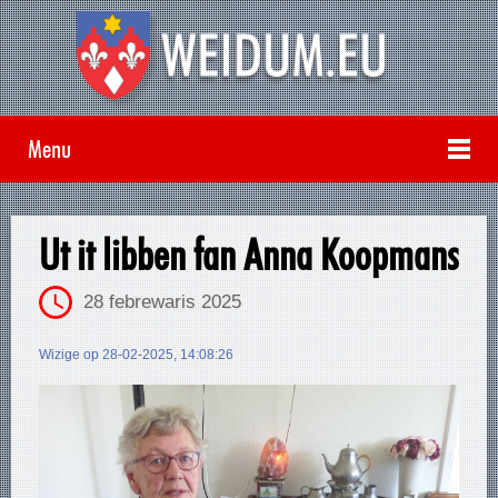
Menu
Ut it libben fan Anna Koopmans
28 febrewaris 2025
Wizige op 28-02-2025, 14:08:26