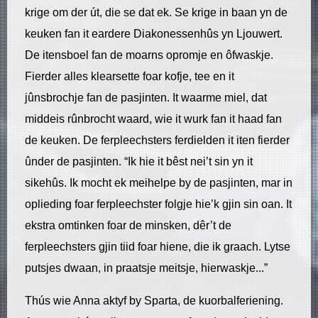
krige om der út, die se dat ek. Se krige in baan yn de
keuken fan it eardere Diakonessenhûs yn Ljouwert.
De itensboel fan de moarns opromje en ôfwaskje.
Fierder alles klearsette foar kofje, tee en it
jûnsbrochje fan de pasjinten. It waarme miel, dat
middeis rûnbrocht waard, wie it wurk fan it haad fan
de keuken. De ferpleechsters ferdielden it iten fierder
ûnder de pasjinten. “Ik hie it bêst nei’t sin yn it
sikehûs. Ik mocht ek meihelpe by de pasjinten, mar in
oplieding foar ferpleechster folgje hie’k gjin sin oan. It
ekstra omtinken foar de minsken, dêr’t de
ferpleechsters gjin tiid foar hiene, die ik graach. Lytse
putsjes dwaan, in praatsje meitsje, hierwaskje...”
Thús wie Anna aktyf by Sparta, de kuorbalferiening.