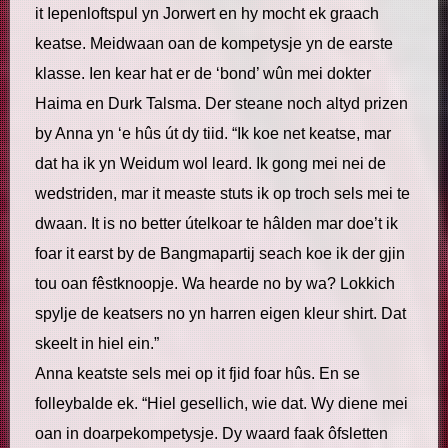
it Iepenloftspul yn Jorwert en hy mocht ek graach
keatse. Meidwaan oan de kompetysje yn de earste
klasse. Ien kear hat er de ‘bond’ wûn mei dokter
Haima en Durk Talsma. Der steane noch altyd prizen
by Anna yn ‘e hûs út dy tiid. “Ik koe net keatse, mar
dat ha ik yn Weidum wol leard. Ik gong mei nei de
wedstriden, mar it measte stuts ik op troch sels mei te
dwaan. It is no better útelkoar te hâlden mar doe’t ik
foar it earst by de Bangmapartij seach koe ik der gjin
tou oan fêstknoopje. Wa hearde no by wa? Lokkich
spylje de keatsers no yn harren eigen kleur shirt. Dat
skeelt in hiel ein.”
Anna keatste sels mei op it fjid foar hûs. En se
folleybalde ek. “Hiel gesellich, wie dat. Wy diene mei
oan in doarpekompetysje. Dy waard faak ôfsletten