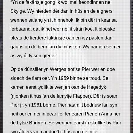
“Yn de fakânsje gong ik wol mei freondinnen nei
Skylge. Wy hierden dêr dan in hûs en de eigners
wennen salang yn it hinnehok. Ik bin dêr in kear sa
ferbaarnd, dat ik net wer nei it strân koe. It bloeske
bleau de fierdere fakânsje oan en wy pasten dan
gauris op de bern fan dy minsken. Wy namen se mei
as wy út fytsen giene.”
Op de dûnsflier yn Wergea trof se Pier wer en doe
sloech de flam oer. Yn 1959 binne se troud. Se
kamen earst tydlik te wenjen oan de Hegedyk
(njonken it hûs fan de famylje Flapper). Dêr is soan
Pier jr. yn 1961 berne. Pier naam it bedriuw fan syn
heit oer en nei in pear jier ferfearen Pier en Anna nei
de Lytse Buorren. Se wennen earst in skoftke by Pier
syn âlders yn mar doe’t it hûs oan de ‘nije’