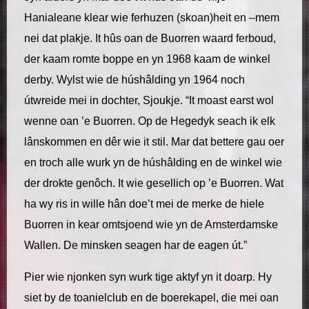
Hanialeane klear wie ferhuzen (skoan)heit en –mem
nei dat plakje. It hûs oan de Buorren waard ferboud,
der kaam romte boppe en yn 1968 kaam de winkel
derby. Wylst wie de húshâlding yn 1964 noch
útwreide mei in dochter, Sjoukje. “It moast earst wol
wenne oan ’e Buorren. Op de Hegedyk seach ik elk
lânskommen en dêr wie it stil. Mar dat bettere gau oer
en troch alle wurk yn de húshâlding en de winkel wie
der drokte genôch. It wie gesellich op ’e Buorren. Wat
ha wy ris in wille hân doe’t mei de merke de hiele
Buorren in kear omtsjoend wie yn de Amsterdamske
Wallen. De minsken seagen har de eagen út.”
Pier wie njonken syn wurk tige aktyf yn it doarp. Hy
siet by de toanielclub en de boerekapel, die mei oan