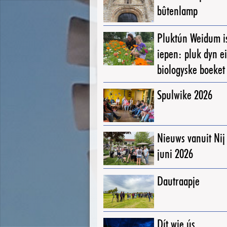
bûtenlamp
Pluktún Weidum i
iepen: pluk dyn e
biologyske boeket
Spulwike 2026
Nieuws vanuit Ni
juni 2026
Dautraapje
Dít wie ús