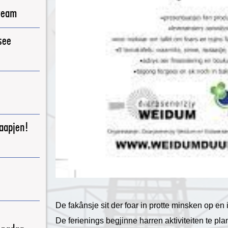
ream
see
raapjen!
De fakânsje sit der foar in protte minsken op en i
De ferienings begjinne harren aktiviteiten te p