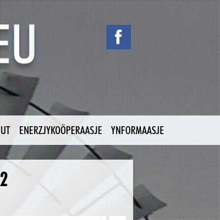
NUT
ENERZJYKOÖPERAASJE
YNFORMAASJE
22