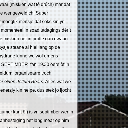
ar (miskien wat té drûch) mar dat
wie wer geweldich! Super
 it mooglik meitsje dat soks kin yn
er momenteel in soad útdagings dêr’t
we miskien net in protte oan dwaan
sysje steane al hiel lang op de
n bydrage kinne we wol ergens
 SEPTIMBER fan 19.30 oere ôf in
eidum, organisearre troch
r Grien Jellum Bears
. Alles wat we
nerzjy kin helpe, dus stek jo ljocht
gumer kant ôf) is yn septimber wer in
oanbesteging net lang mear op him