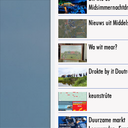
Midsimmernachtd
Nieuws uit Middel
Wa wit mear?
Drokte by it Dout
keunstrûte
Duurzame markt