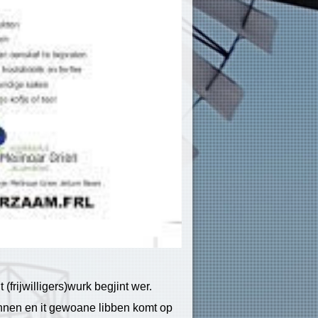
t (frijwilligers)wurk begjint wer.
lannen en it gewoane libben komt op