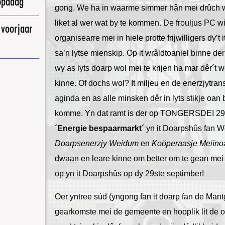
opadag
gong. We ha in waarme simmer hân mei drûch wa
liket al wer wat by te kommen. De frouljus PC 
 voorjaar
organisearre mei in hiele protte frijwilligers dy’t
sa’n lytse mienskip. Op it wrâldtoaniel binne d
wy as lyts doarp wol mei te krijen ha mar dêr´t 
kinne. Of dochs wol? It miljeu en de enerzjytran
aginda en as alle minsken dêr in lyts stikje oa
komme. Yn dat ramt is der op TONGERSDEI 29
´Energie bespaarmarkt´
yn it Doarpshûs fan W
Doarpsenerzjy Weidum
en
Koöperaasje Meiïnoa
dwaan en leare kinne om better om te gean mei e
op yn it Doarpshûs op dy 29ste septimber!
Oer yntree súd (yngong fan it doarp fan de Mant
gearkomste mei de gemeente en hooplik lit de 