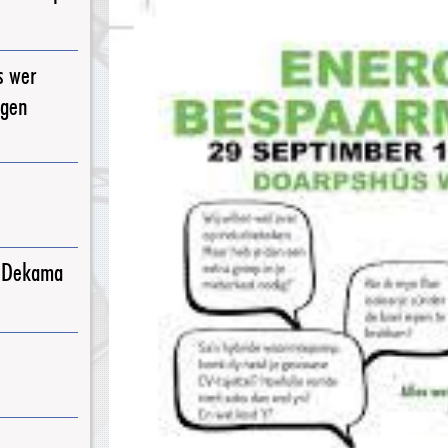
s wer
igen
j Dekama