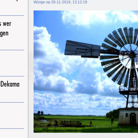
Wizige op 28-11-2019, 13:12:19
s wer
igen
j Dekama