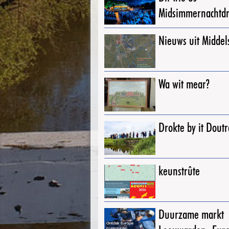
Midsimmernachtd
Nieuws uit Middel
Wa wit mear?
Drokte by it Dout
keunstrûte
Duurzame markt