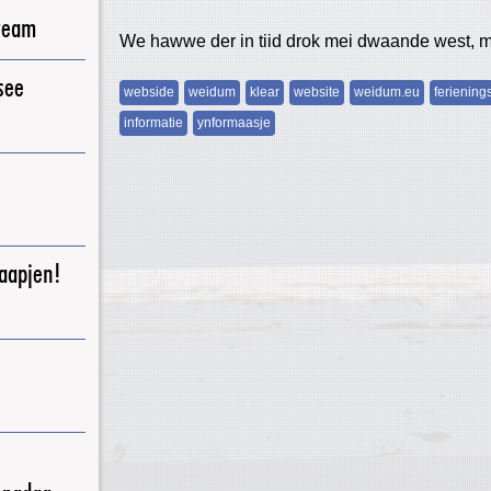
ream
We hawwe der in tiid drok mei dwaande west, mar 
see
webside
weidum
klear
website
weidum.eu
feriening
informatie
ynformaasje
raapjen!