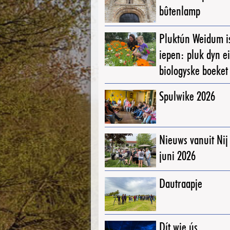
bûtenlamp
Pluktún Weidum i
iepen: pluk dyn e
biologyske boeket
Spulwike 2026
Nieuws vanuit Ni
juni 2026
Dautraapje
Dít wie ús