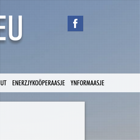
NUT
ENERZJYKOÖPERAASJE
YNFORMAASJE