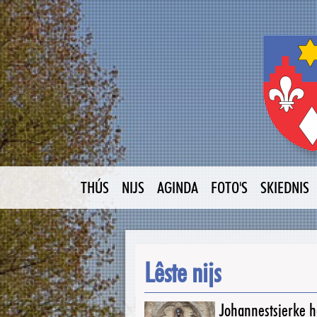
THÚS
NIJS
AGINDA
FOTO'S
SKIEDNIS
Lêste nijs
Johannestsjerke ha