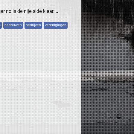
no is de nije side klear....
s
bedriuwen
bedrijven
verenigingen