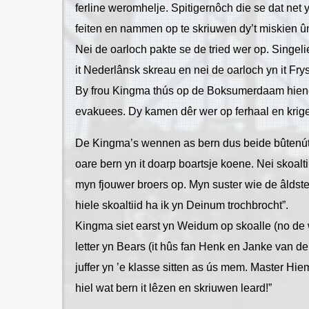
ferline weromhelje. Spitigernôch die se dat net y
feiten en nammen op te skriuwen dy’t miskien 
Nei de oarloch pakte se de tried wer op. Singelie
it Nederlânsk skreau en nei de oarloch yn it Fry
By frou Kingma thús op de Boksumerdaam hiene
evakuees. Dy kamen dêr wer op ferhaal en krige
De Kingma’s wennen as bern dus beide bûtenút. 
oare bern yn it doarp boartsje koene. Nei skoalti
myn fjouwer broers op. Myn suster wie de âldste
hiele skoaltiid ha ik yn Deinum trochbrocht”.
Kingma siet earst yn Weidum op skoalle (no de 
letter yn Bears (it hûs fan Henk en Janke van de
juffer yn ’e klasse sitten as ús mem. Master Hie
hiel wat bern it lêzen en skriuwen leard!”