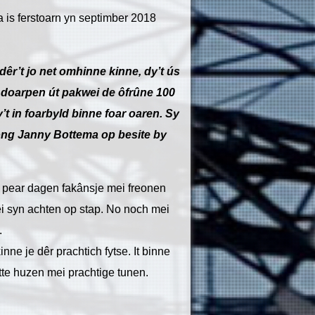
 is ferstoarn yn septimber 2018
r’t jo net omhinne kinne, dy’t ús
ús doarpen út pakwei de ôfrûne 100
’t in foarbyld binne foar oaren. Sy
ong Janny Bottema op besite by
 pear dagen fakânsje mei freonen
ei syn achten op stap. No noch mei
.
inne je dêr prachtich fytse. It binne
tte huzen mei prachtige tunen.