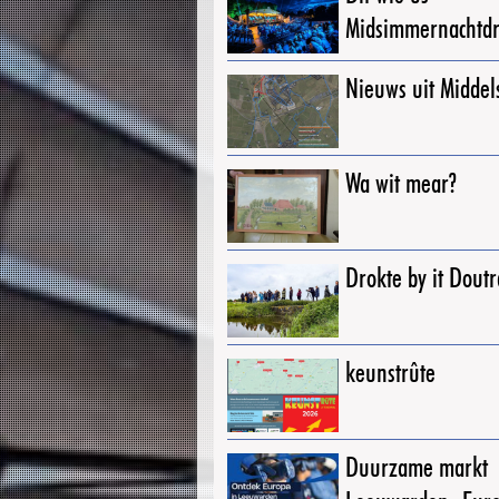
Midsimmernachtd
Nieuws uit Middel
Wa wit mear?
Drokte by it Dout
keunstrûte
Duurzame markt