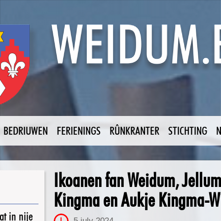
BEDRIUWEN
FERIENINGS
RÛNKRANTER
STICHTING
Ikoanen fan Weidum, Jellum
Kingma en Aukje Kingma-Wi
t in nije
5 july 2024