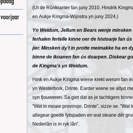
opadag
(Ut de Rûnkranter fan juny 2010. Hindrik Kingma
 voorjaar
en Aukje Kingma-Wijnstra yn juny 2024.)
Yn Weidum, Jellum en Bears wenje minsken dê
ferhalen fertelle kinne oer de histoarje fan 
jier. Minsken dy’t in protte meimakke ha en dy
binne de ikoanen fan ús doarpen. Diskear g
de Kingma’s yn Weidum.
Hink en Aukje Kingma wiene krekt werom fan in
yn Westerbork, Drinte. Earder wiene se altyd m
syn fjouweren. Sa giet dat as je tachtigers binne
“Wat in moaie provinsje, Drinte”, sizze se. “Wat k
allegear goede fytspaden en wat steane dêr gru
Nederlân is in ryk lân”.