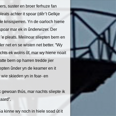
ers, suster en broer ferhuze fan
ats achter it spoar (dêr’t Gelkje
e krisisjierren. Yn de oarloch hiene
spoar mar ek in ûnderwizer. Der
 ’e pleats. Meiïnoar sliepten bern en
 net en se wisten net better. “Wy
chts ek wolris ôf, mar wy hiene noait
tte bern op harren tredde jier
epten ûnder yn de keamer en it
 wie skieden yn in foar- en
 gewoan thús, mar nachts sliepte ik
aard”.
a kinne wy noch in hiele soad út it