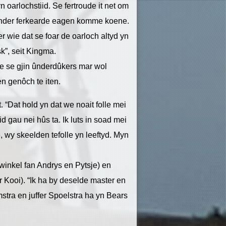
n oarlochstiid. Se fertroude it net om
ûnder ferkearde eagen komme koene.
r wie dat se foar de oarloch altyd yn
sk”, seit Kingma.
 se gjin ûnderdûkers mar wol
n genôch te iten.
“Dat hold yn dat we noait folle mei
id gau nei hûs ta. Ik luts in soad mei
, wy skeelden tefolle yn leeftyd. Myn
winkel fan Andrys en Pytsje) en
r Kooi). “Ik ha by deselde master en
mstra en juffer Spoelstra ha yn Bears