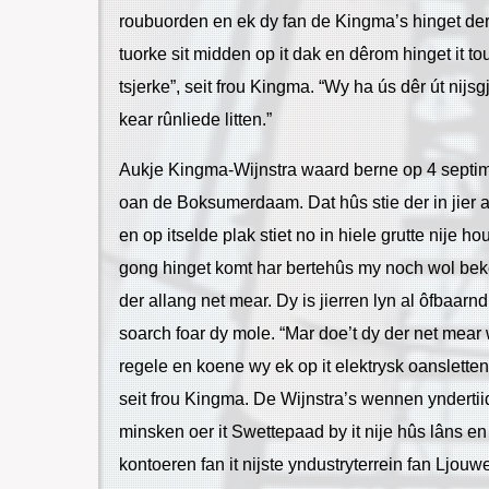
roubuorden en ek dy fan de Kingma’s hinget der b
tuorke sit midden op it dak en dêrom hinget it to
tsjerke”, seit frou Kingma. “Wy ha ús dêr út nijsg
kear rûnliede litten.”
Aukje Kingma-Wijnstra waard berne op 4 septim
oan de Boksumerdaam. Dat hûs stie der in jier as
en op itselde plak stiet no in hiele grutte nije h
gong hinget komt har bertehûs my noch wol beke
der allang net mear. Dy is jierren lyn al ôfbaarn
soarch foar dy mole. “Mar doe’t dy der net mear 
regele en koene wy ek op it elektrysk oansletten
seit frou Kingma. De Wijnstra’s wennen yndertiid
minsken oer it Swettepaad by it nije hûs lâns en
kontoeren fan it nijste yndustryterrein fan Ljouwe