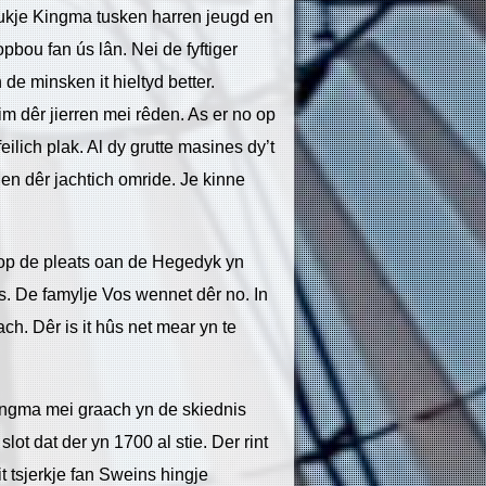
 Aukje Kingma tusken harren jeugd en
pbou fan ús lân. Nei de fyftiger
n de minsken it hieltyd better.
m dêr jierren mei rêden. As er no op
feilich plak. Al dy grutte masines dy’t
 en dêr jachtich omride. Je kinne
 op de pleats oan de Hegedyk yn
ûs. De famylje Vos wennet dêr no. In
ach. Dêr is it hûs net mear yn te
ngma mei graach yn de skiednis
t dat der yn 1700 al stie. Der rint
t tsjerkje fan Sweins hingje