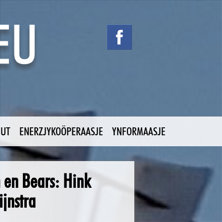
NUT
ENERZJYKOÖPERAASJE
YNFORMAASJE
 en Bears: Hink
jnstra