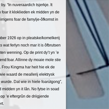
y. “In nuveraardich tsjerkje. It
u foar it kloklieden ek midden yn de
jirrigens foar de famylje-ôfkomst in
ber 1926 op in pleatske/komelkerij
 wat ferlyn noch mar it is ôfbrutsen
outen wenning. Op de print dy’t yn ’e
nd foar. Allinne dy moaie mole stie
d. Frou Kingma har heit hie ek de
wie waard de meallerij elektrysk
 wurde. Dat wie in hiele foarútgong”,
 midden yn it lân. No fytse in soad
 op ’e eftergrûn de driigjende
rt.