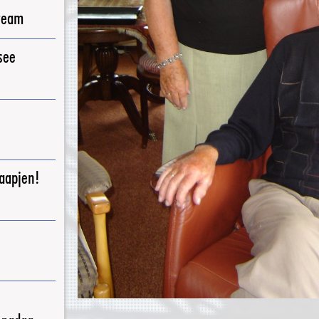
ream
see
raapjen!