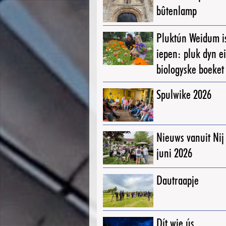
bûtenlamp
Pluktún Weidum i
iepen: pluk dyn e
biologyske boeket
Spulwike 2026
Nieuws vanuit Ni
juni 2026
Dautraapje
Dít wie ús