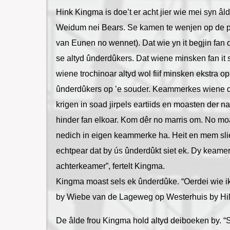
Hink Kingma is doe’t er acht jier wie mei syn âld
Weidum nei Bears. Se kamen te wenjen op de ple
van Eunen no wennet). Dat wie yn it begjin fan d
se altyd ûnderdûkers. Dat wiene minsken fan it 
wiene trochinoar altyd wol fiif minsken ekstra op
ûnderdûkers op ’e souder. Keammerkes wiene der
krigen in soad jirpels eartiids en moasten der na
hinder fan elkoar. Kom dêr no marris om. No moa
nedich in eigen keammerke ha. Heit en mem sli
echtpear dat by ús ûnderdûkt siet ek. Dy keamer
achterkeamer”, fertelt Kingma.
Kingma moast sels ek ûnderdûke. “Oerdei wie ik
by Wiebe van de Lageweg op Westerhuis by Hil
De âlde frou Kingma hold altyd deiboeken by. “S