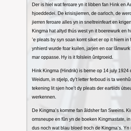
Der is hiel wat feroare yn it libben fan Hink en
hjoeddedei. De krisisjierren, de oarloch, de wero
jierren feroare alles yn in sneltreinfeart en krige
Kingma hat altyd thús west yn it boerewurk en hi
’e pleats by syn soan komt siket er op it hiem in 
ynhierd wurde foar kuilen, jarjen en oar lânwurk
mar oppasse. Hy is it folslein ûntgroeid.
Hink Kingma (Hindrik) is berne op 14 july 1924
Weidum, in stjelp, dy’t letter ferboud is ta wenh
tekening lit sjen hoe’t dy pleats der eartiids útse
werkennen.
De Kingma’s komme fan âldsher fan Sweins. Ki
omsneupe en fûn yn de boeken Kingmastate, in slo
dus noch wat blau bloed troch de Kingma’s. Yn i