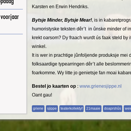
opadag
Karsten en Erwin Hendriks.
 voorjaar
Bytsje Minder, Bytsje Mear
!
, is in kabaretpro
humoristyske teksten dêr’t in ûnske minder of in
krekt oarsom? Dy fraach wurdt ús faak steld by i
winkel.
It is wer in prachtige jûnfoljende produksje mei
folksaardige typearringen dêr’t alle beslommerin
foarkomme. Wy litte jo genietsje fan moai kabare
Bestel jo kaarten op
:
www.grienesjippe.nl
Oant gau!
griene
sjippe
teaterkollektyf
21maaie
doaprshûs
we