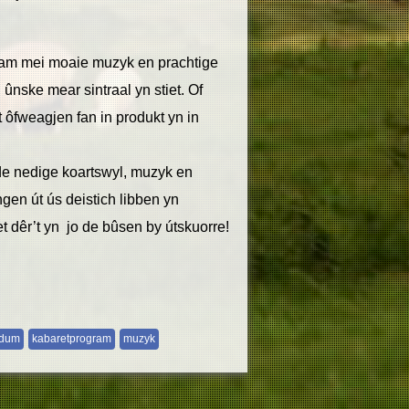
gram mei moaie muzyk en prachtige
 ûnske mear sintraal yn stiet. Of
t ôfweagjen fan in produkt yn in
 de nedige koartswyl, muzyk en
gen út ús deistich libben yn
t dêr’t yn jo de bûsen by útskuorre!
idum
kabaretprogram
muzyk