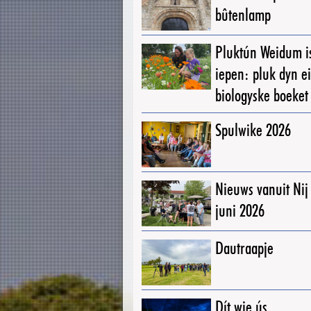
bûtenlamp
Pluktún Weidum i
iepen: pluk dyn e
biologyske boeket
Spulwike 2026
Nieuws vanuit Ni
juni 2026
Dautraapje
Dít wie ús