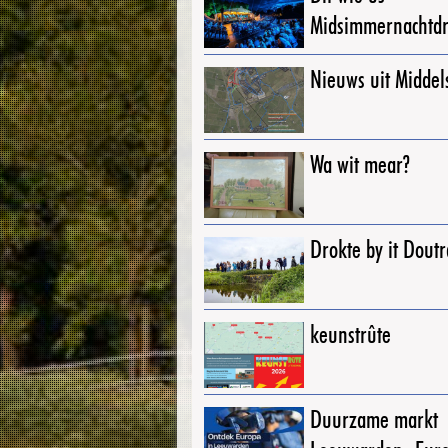
Midsimmernachtd
Nieuws uit Middel
Wa wit mear?
Drokte by it Dout
keunstrûte
Duurzame markt