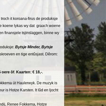
 troch it koroana-firus de produksje
re koene lykas wy dat graach woene
n finansjele tsjinslaggen, binne wy
produksje:
Bytsje Minder, Bytsje
 skroeven en tige entûsjast. Dêrom:
 oere ôf
.
Kaarten: € 18,-.
Fokkema út Haulerwyk. De muzyk is
 is Hotze Karsten. It lûd en ljocht
randij, Renee Fokkema, Hotze