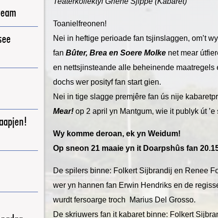
Teaterkollektyf Griene Sjippe (Kabaret)
ream
Toanielfreonen!
see
Nei in heftige perioade fan tsjinslaggen, om’t wy
fan
Bûter, Brea en Soere Molke
net mear útfie
en nettsjinsteande alle beheinende maatregels e
dochs wer posityf fan start gien.
Nei in tige slagge premjêre fan ús nije kabaret
Mear
!
op 2 april yn Mantgum, wie it publyk út ’e
raapjen!
Wy komme deroan, ek yn Weidum!
Op sneon 21 maaie yn it Doarpshûs fan 20.15
De spilers binne: Folkert Sijbrandij en Renee 
wer yn hannen fan Erwin Hendriks en de regisseur
wurdt fersoarge troch Marius Del Grosso.
De skriuwers fan it kabaret binne: Folkert Sijb