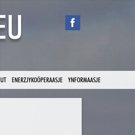
NUT
ENERZJYKOÖPERAASJE
YNFORMAASJE