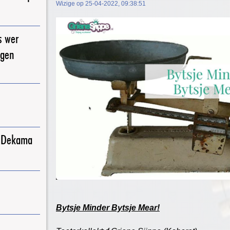
Wizige op 25-04-2022, 09:38:51
s wer
igen
j Dekama
Bytsje Minder Bytsje Mear!