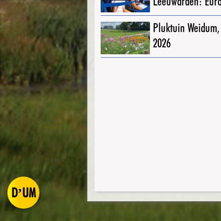
Leeuwarden: Eur
Pluktuin Weidum,
2026
D’UM