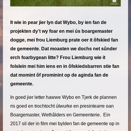
It wie in pear jier lyn dat Wybo, by ien fan de
projekten dy’t wy foar en mei ús boargemaster
dogge, mei frou Liemburg prate oer it ôfskied fan
de gemeente. Dat moasten we dochs net sûnder
erch foarbygean litte? Frou Liemburg wie it
folslein mei him iens en in ôfskiedsbarren stie fan
dat momint ôf prominint op de aginda fan de
gemeente.
In goed jier letter hawwe Wybo en Tjerk de plannen
ris goed en trochtocht útwurke en presintearre oan
Boargemaster, Wethâlders en Gemeenterie. Ein
2017 sil der in film mei bylden fan de gemeente op in