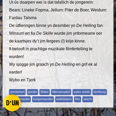
Ut ús doarpen wei is dat tafallich de jongerein:
Bears: Lineke Fopma, Jellum: Piter de Boer, Weidum:
Fardau Talsma
De útfieringen binne yn desimber yn
De Helling
fan
Winsum en fia
De Skille
wurde jim ynformearre oer
de kaartsjes dy’t jim fergees (!) krije kinne.
It belooft in prachtige muzikale filmfertelling te
wurden!
Wy sjogge jim graach yn
De Helling
en grif ek al
earder!
Wybo en Tjerk
greidehert
greide
ôfskie
littenseradiel
wybo smids
liemburg
boargemaster
burgemeester
wethâlders
film
skerm
D’UM