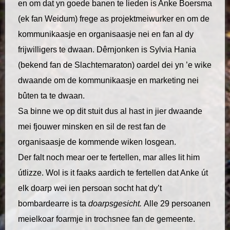
en om dat yn goede banen te lieden is Anke Boersma
(ek fan Weidum) frege as projektmeiwurker en om de
kommunikaasje en organisaasje nei en fan al dy
frijwilligers te dwaan. Dêrnjonken is Sylvia Hania
(bekend fan de Slachtemaraton) oardel dei yn ’e wike
dwaande om de kommunikaasje en marketing nei
bûten ta te dwaan.
Sa binne we op dit stuit dus al hast in jier dwaande
mei fjouwer minsken en sil de rest fan de
organisaasje de kommende wiken losgean.
Der falt noch mear oer te fertellen, mar alles lit him
útlizze. Wol is it faaks aardich te fertellen dat Anke út
elk doarp wei ien persoan socht hat dy’t
bombardearre is ta
doarpsgesicht.
Alle 29 persoanen
meielkoar foarmje in trochsnee fan de gemeente.