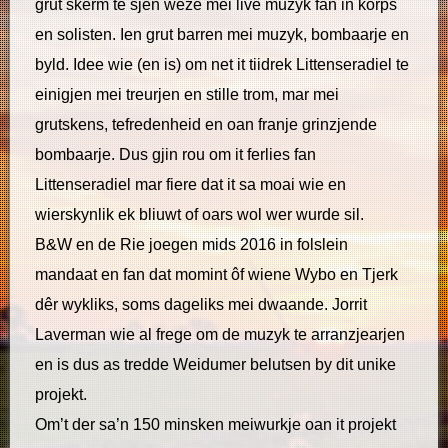
grut skerm te sjen wêze mei live muzyk fan in korps
en solisten. Ien grut barren mei muzyk, bombaarje en
byld. Idee wie (en is) om net it tiidrek Littenseradiel te
einigjen mei treurjen en stille trom, mar mei
grutskens, tefredenheid en oan franje grinzjende
bombaarje. Dus gjin rou om it ferlies fan
Littenseradiel mar fiere dat it sa moai wie en
wierskynlik ek bliuwt of oars wol wer wurde sil.
B&W en de Rie joegen mids 2016 in folslein
mandaat en fan dat momint ôf wiene Wybo en Tjerk
dêr wykliks, soms dageliks mei dwaande. Jorrit
Laverman wie al frege om de muzyk te arranzjearjen
en is dus as tredde Weidumer belutsen by dit unike
projekt.
Om’t der sa’n 150 minsken meiwurkje oan it projekt