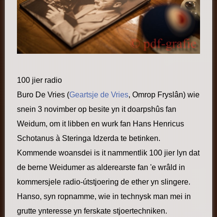
100 jier radio
Buro De Vries (
Geartsje de Vries
, Omrop Fryslân) wie
snein 3 novimber op besite yn it doarpshûs fan
Weidum, om it libben en wurk fan Hans Henricus
Schotanus à Steringa Idzerda te betinken.
Kommende woansdei is it nammentlik 100 jier lyn dat
de berne Weidumer as alderearste fan 'e wrâld in
kommersjele radio-útstjoering de ether yn slingere.
Hanso, syn ropnamme, wie in technysk man mei in
grutte ynteresse yn ferskate stjoertechniken.