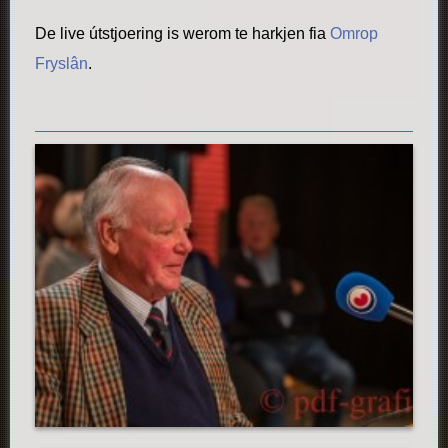
De live útstjoering is werom te harkjen fia
Omrop
Fryslân
.