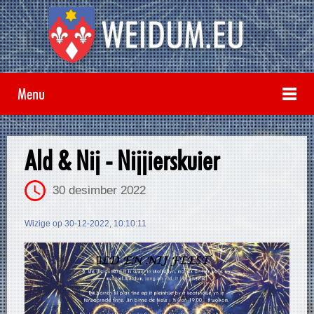
Menu
Ald & Nij - Nijjierskuier
30 desimber 2022
Wizige op 30-12-2022, 10:10:11