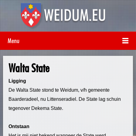
Menu
Walta State
Ligging
De Walta State stond te Weidum, v/h gemeente
Baarderadeel, nu Littenseradiel. De State lag schuin
tegenover Dekema State.
Ontstaan
Het is mij niet bekend wanneer de State werd