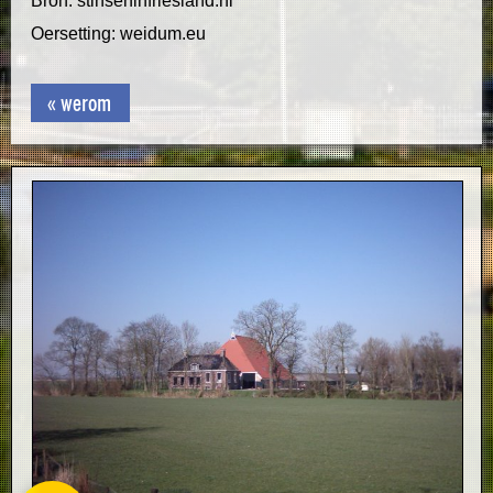
Bron: stinseninfriesland.nl
Oersetting: weidum.eu
« werom